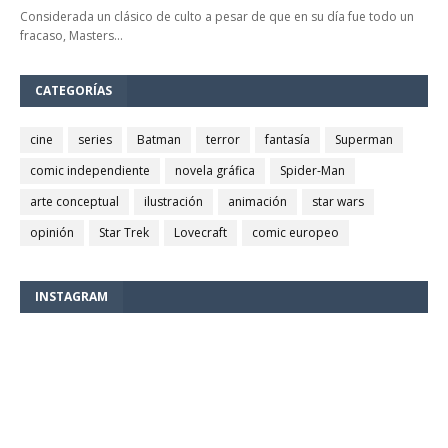
Considerada un clásico de culto a pesar de que en su día fue todo un
fracaso, Masters…
CATEGORÍAS
cine
series
Batman
terror
fantasía
Superman
comic independiente
novela gráfica
Spider-Man
arte conceptual
ilustración
animación
star wars
opinión
Star Trek
Lovecraft
comic europeo
INSTAGRAM