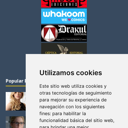
Utilizamos cookies
Popular Posts
Este sitio web utiliza cookies y
otras tecnologías de seguimiento
KATHERYN WINNICK: LA ACTRIZ MAS GUAPA DE
para mejorar su experiencia de
VIKINGOS
navegación con los siguientes
Junio 14, 2013
fines:
para habilitar la
FELICITY (EMILY BETT RICKARDS), LAS FOTOS
funcionalidad básica del sitio web
,
MAS BONITAS DE LA ALIADA DE ARROW
para brindar una mejor