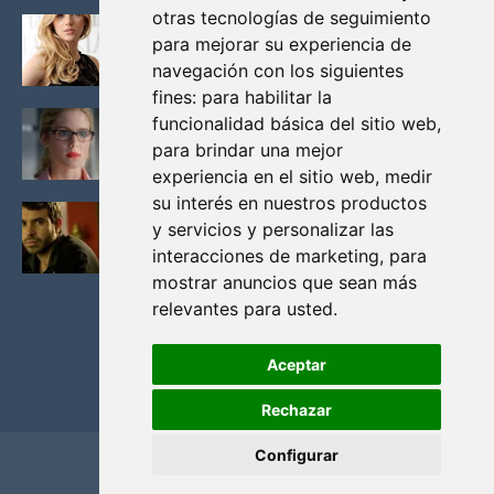
otras tecnologías de seguimiento
KATHERYN WINNICK: LA ACTRIZ MAS GUAPA DE
para mejorar su experiencia de
VIKINGOS
navegación con los siguientes
Junio 14, 2013
fines:
para habilitar la
FELICITY (EMILY BETT RICKARDS), LAS FOTOS
funcionalidad básica del sitio web
,
MAS BONITAS DE LA ALIADA DE ARROW
para brindar una mejor
Noviembre 30, 2013
experiencia en el sitio web
,
medir
su interés en nuestros productos
BLACK MIRROR: TODA TU HISTORIA. EPISODIO 3.
y servicios y personalizar las
LA CRITICA
interacciones de marketing
,
para
Mayo 17, 2012
mostrar anuncios que sean más
relevantes para usted
.
Aceptar
Rechazar
Configurar
Home
Privacidad y cookies
Contacto