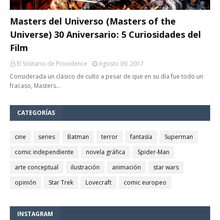
Masters del Universo (Masters of the
Universe) 30 Aniversario: 5 Curiosidades del
Film
El Solitario de Providence
Agosto 09, 2017
Considerada un clásico de culto a pesar de que en su día fue todo un
fracaso, Masters…
CATEGORÍAS
cine
series
Batman
terror
fantasía
Superman
comic independiente
novela gráfica
Spider-Man
arte conceptual
ilustración
animación
star wars
opinión
Star Trek
Lovecraft
comic europeo
INSTAGRAM