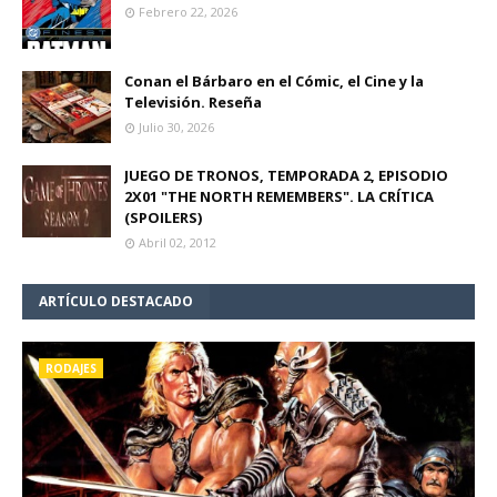
Febrero 22, 2026
Conan el Bárbaro en el Cómic, el Cine y la
Televisión. Reseña
Julio 30, 2026
JUEGO DE TRONOS, TEMPORADA 2, EPISODIO
2X01 "THE NORTH REMEMBERS". LA CRÍTICA
(SPOILERS)
Abril 02, 2012
ARTÍCULO DESTACADO
RODAJES