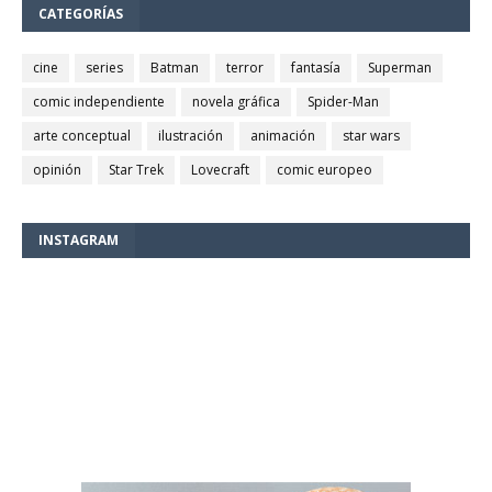
CATEGORÍAS
cine
series
Batman
terror
fantasía
Superman
comic independiente
novela gráfica
Spider-Man
arte conceptual
ilustración
animación
star wars
opinión
Star Trek
Lovecraft
comic europeo
INSTAGRAM