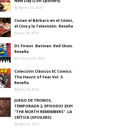
New Day (Con Spoilers)
Agosto 03, 2026
Conan el Bárbaro en el Cómic,
el Cine y la Televisión. Reseña
Julio 30, 2026
DC Finest. Batman: Red Skies.
Reseña
Febrero 22, 2026
Colección Clásicos EC Comics:
The Haunt of Fear Vol. 5.
Reseña
Julio 16, 2026
JUEGO DE TRONOS,
TEMPORADA 2, EPISODIO 2X01
"THE NORTH REMEMBERS". LA
CRÍTICA (SPOILERS)
Abril 02, 2012