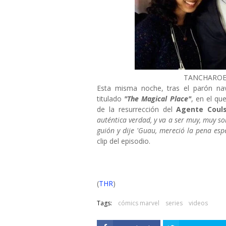
TANCHAROEN
Esta misma noche, tras el parón nav
titulado
"The Magical Place"
, en el qu
de la resurrección del
Agente Coul
auténtica verdad, y va a ser muy, muy so
guión y dije 'Guau, mereció la pena esp
clip del episodio.
(
THR
)
Tags:
cómics marvel
series
videos