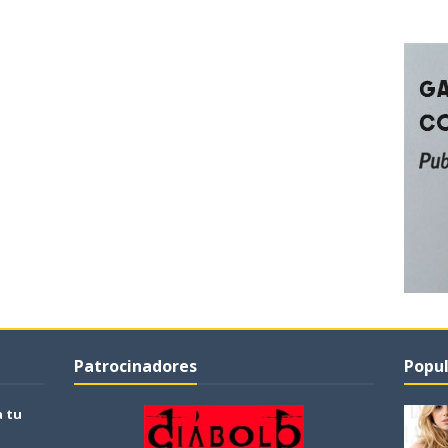
Patrocinadores
Popul
a tu