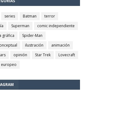
EGORÍAS
series
Batman
terror
ía
Superman
comic independiente
a gráfica
Spider-Man
conceptual
ilustración
animación
wars
opinión
Star Trek
Lovecraft
 europeo
TAGRAM