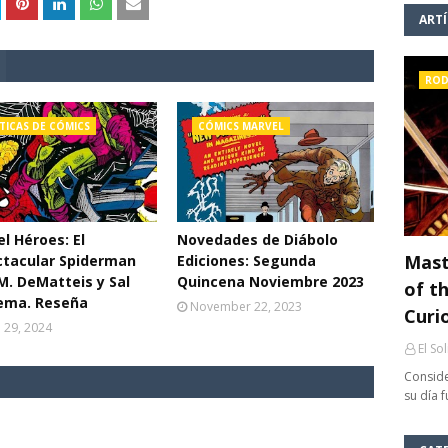
ART
ROD
TICAS DE CÓMICS
CÓMICS MARVEL
l Héroes: El
Novedades de Diábolo
Mast
ctacular Spiderman
Ediciones: Segunda
 M. DeMatteis y Sal
Quincena Noviembre 2023
of th
ema. Reseña
November 22, 2023
Curi
l 29, 2024
El So
Conside
su día 