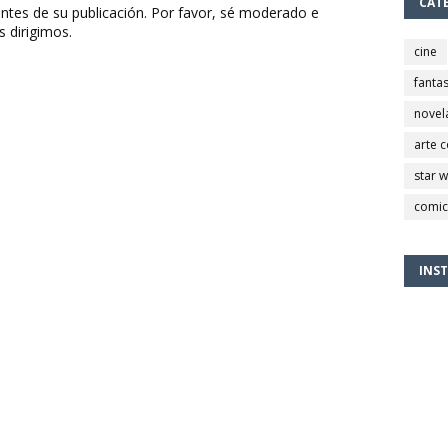
CAT
ntes de su publicación. Por favor, sé moderado e
s dirigimos.
cine
fantas
novel
arte 
star 
comic
INS