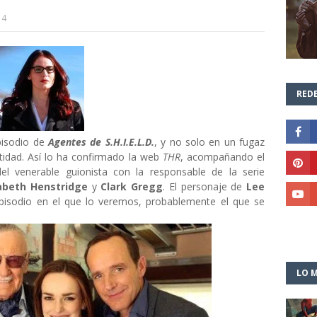
14
REDE
pisodio de
Agentes de S.H.I.E.L.D.
, y no solo en un fugaz
tidad. Así lo ha confirmado la web
THR
, acompañando el
el venerable guionista con la responsable de la serie
zabeth Henstridge
y
Clark Gregg
. El personaje de
Lee
episodio en el que lo veremos, probablemente el que se
LO M