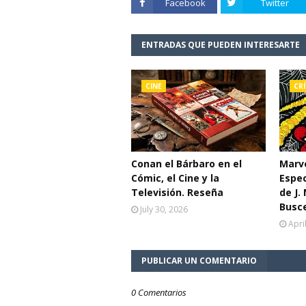
Facebook
Twitter
ENTRADAS QUE PUEDEN INTERESARTE
CINE
CRÍ
Conan el Bárbaro en el
Marve
Cómic, el Cine y la
Espe
Televisión. Reseña
de J.
Busc
July 30, 2026
Apri
PUBLICAR UN COMENTARIO
0 Comentarios