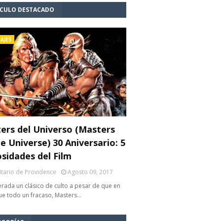
ÍCULO DESTACADO
AJES
ers del Universo (Masters
e Universe) 30 Aniversario: 5
osidades del Film
litario de Providence
Agosto 09, 2017
rada un clásico de culto a pesar de que en
fue todo un fracaso, Masters…