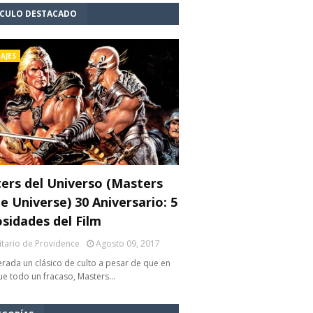
ÍCULO DESTACADO
AJES
ers del Universo (Masters
e Universe) 30 Aniversario: 5
osidades del Film
litario de Providence
Agosto 09, 2017
rada un clásico de culto a pesar de que en
fue todo un fracaso, Masters…