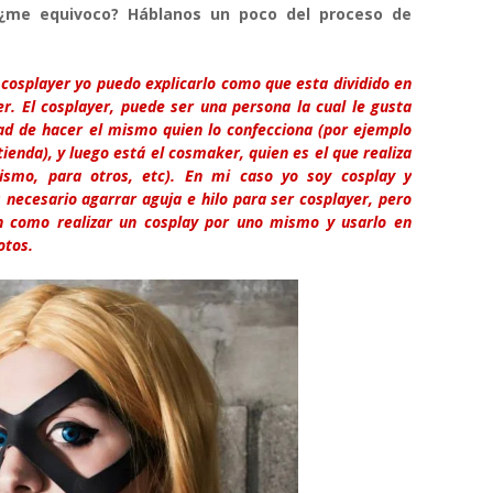
, ¿me equivoco? Háblanos un poco del proceso de
r cosplayer yo puedo explicarlo como que esta dividido en
r. El cosplayer, puede ser una persona la cual le gusta
dad de hacer el mismo quien lo confecciona (por ejemplo
enda), y luego está el cosmaker, quien es el que realiza
mismo, para otros, etc). En mi caso yo soy cosplay y
necesario agarrar aguja e hilo para ser cosplayer, pero
n como realizar un cosplay por uno mismo y usarlo en
otos.