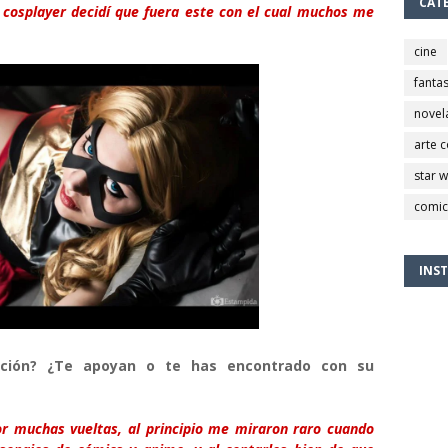
CAT
osplayer decidí que fuera este con el cual muchos me
cine
fantas
novel
arte 
star 
comic
INS
ición? ¿Te apoyan o te has encontrado con su
 muchas vueltas, al principio me miraron raro cuando