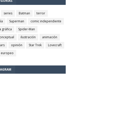
EGORÍAS
series
Batman
terror
ía
Superman
comic independiente
a gráfica
Spider-Man
conceptual
ilustración
animación
wars
opinión
Star Trek
Lovecraft
 europeo
TAGRAM