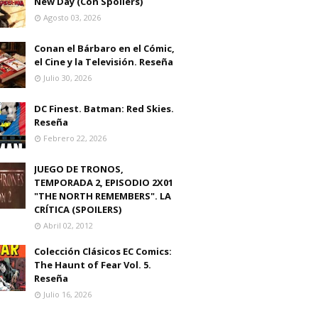
New Day (Con Spoilers)
Agosto 03, 2026
Conan el Bárbaro en el Cómic,
el Cine y la Televisión. Reseña
Julio 30, 2026
DC Finest. Batman: Red Skies.
Reseña
Febrero 22, 2026
JUEGO DE TRONOS,
TEMPORADA 2, EPISODIO 2X01
"THE NORTH REMEMBERS". LA
CRÍTICA (SPOILERS)
Abril 02, 2012
Colección Clásicos EC Comics:
The Haunt of Fear Vol. 5.
Reseña
Julio 16, 2026