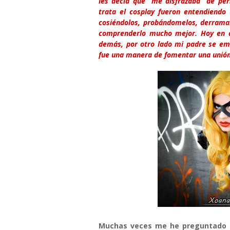
les decía que “me disfrazaba” de per
trata el cosplay fueron entendiend
cosiéndolos, probándomelos, derrama
comprenderlo mucho mejor. Hoy en 
demás, por otro lado mi padre se emo
fue una manera de fomentar una unión
Muchas veces me he preguntado si