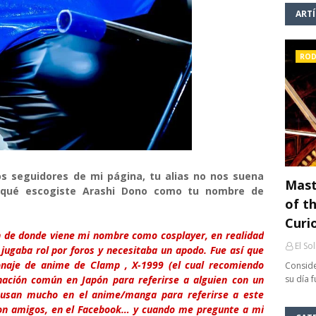
ART
ROD
 seguidores de mi página, tu alias no nos suena
Mast
r qué escogiste Arashi Dono como tu nombre de
of th
Curi
 de donde viene mi nombre como cosplayer, en realidad
El So
jugaba rol por foros y necesitaba un apodo. Fue así que
onaje de anime de Clamp , X-1999 (el cual recomiendo
Conside
ación común en Japón para referirse a alguien con un
su día 
 usan mucho en el anime/manga para referirse a este
con amigos, en el Facebook… y cuando me pregunte a mi