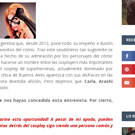
REDE
gentina que, desde 2012, pone todo su empeño e ilusión
avoritos del cómic. Tras este seudónimo tan sugerente se
a hecho de su admiración por los personajes del cómic
a hacerse un nombre entre las
cosplayers
más importantes
el
cosplay
de superheroínas, actualmente dominado por
 chica de Buenos Aires aparezca con sus disfraces en las
sta divertida afición. Pero dejemos que
Carla
,
Arashi
sión.
e nos hayas concedido esta entrevista. Por cierto,
LO M
darme esta oportunidad! A pesar de mi apodo, pueden
ntas detrás del cosplay sigo siendo una persona común y