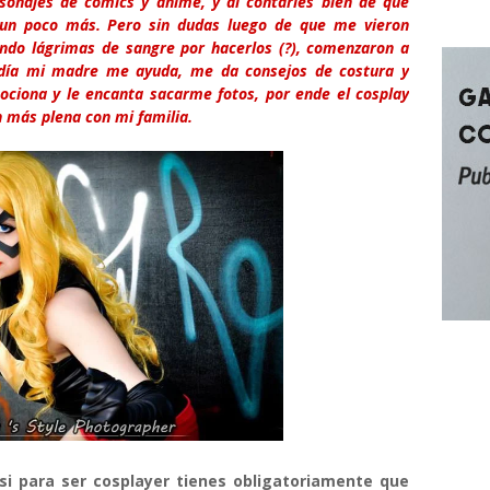
sonajes de cómics y anime, y al contarles bien de que
o un poco más. Pero sin dudas luego de que me vieron
ndo lágrimas de sangre por hacerlos (?), comenzaron a
día mi madre me ayuda, me da consejos de costura y
ciona y le encanta sacarme fotos, por ende el cosplay
 más plena con mi familia.
 para ser cosplayer tienes obligatoriamente que