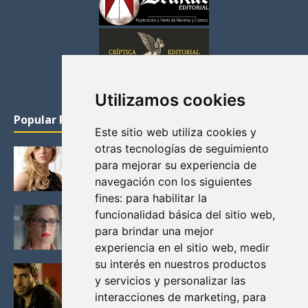
Utilizamos cookies
Popular Posts
Este sitio web utiliza cookies y
otras tecnologías de seguimiento
KATHERYN WINNICK: LA ACTRIZ MAS GUAPA DE
para mejorar su experiencia de
VIKINGOS
navegación con los siguientes
Junio 14, 2013
fines:
para habilitar la
FELICITY (EMILY BETT RICKARDS), LAS FOTOS
funcionalidad básica del sitio web
,
MAS BONITAS DE LA ALIADA DE ARROW
para brindar una mejor
Noviembre 30, 2013
experiencia en el sitio web
,
medir
su interés en nuestros productos
BLACK MIRROR: TODA TU HISTORIA. EPISODIO 3.
y servicios y personalizar las
LA CRITICA
interacciones de marketing
,
para
Mayo 17, 2012