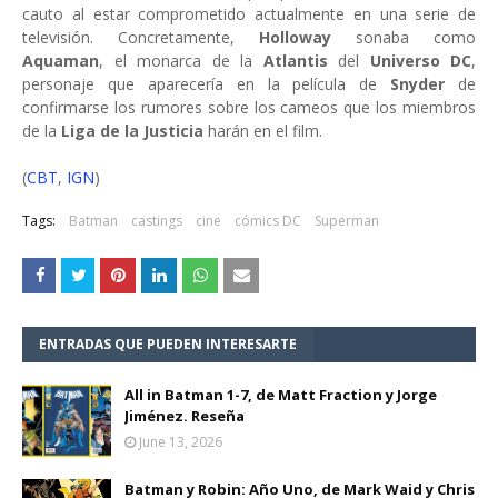
cauto al estar comprometido actualmente en una serie de
televisión. Concretamente,
Holloway
sonaba como
Aquaman
, el monarca de la
Atlantis
del
Universo DC
,
personaje que aparecería en la película de
Snyder
de
confirmarse los rumores sobre los cameos que los miembros
de la
Liga de la Justicia
harán en el film.
(
CBT
,
IGN
)
Tags:
Batman
castings
cine
cómics DC
Superman
ENTRADAS QUE PUEDEN INTERESARTE
All in Batman 1-7, de Matt Fraction y Jorge
Jiménez. Reseña
June 13, 2026
Batman y Robin: Año Uno, de Mark Waid y Chris