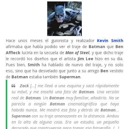
Hace unos meses el guionista y realizador
Kevin Smith
afirmaba que había podido ver el traje de
Batman
que
Ben
Affleck
luciría en la secuela de
Man of Steel
, y que dicho traje
le recordó los diseños que el artista
Jim Lee
hizo en su día.
Pues bien,
Smith
ha hablado de nuevo del traje, y no solo
eso, sino que ha desvelado que junto a su amigo
Ben
vestido
de
Batman
estaba también
Superman
.
Zack
[...] me llevó a una esquina y sacó rápidamente
su móvil, y me enseñó una foto de
Batman
. Una versión
real de
Batman
. Un
Batman
muy familiar, añadiría. No se
parecía a ningún
Batman
cinematográfico que haya
habido nunca. Me mostró esa foto y detrás de
Batman
...
Superman
con su traje amenazante en la distancia. Ambos
en lo alto de alguna cosa. Era un estudio, un pequeño
decorado que construyeron para tomar esa fotografía. [...]