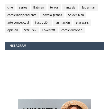
cine
series
Batman
terror
fantasía
Superman
comic independiente
novela gráfica
Spider-Man
arte conceptual
ilustración
animación
star wars
opinión
Star Trek
Lovecraft
comic europeo
INSTAGRAM