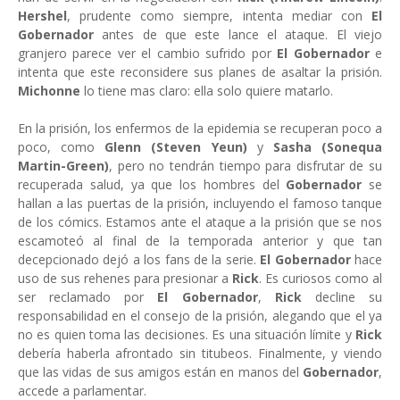
Hershel
, prudente como siempre, intenta mediar con
El
Gobernador
antes de que este lance el ataque. El viejo
granjero parece ver el cambio sufrido por
El Gobernador
e
intenta que este reconsidere sus planes de asaltar la prisión.
Michonne
lo tiene mas claro: ella solo quiere matarlo.
En la prisión, los enfermos de la epidemia se recuperan poco a
poco, como
Glenn (Steven Yeun)
y
Sasha (Sonequa
Martin-Green)
, pero no tendrán tiempo para disfrutar de su
recuperada salud, ya que los hombres del
Gobernador
se
hallan a las puertas de la prisión, incluyendo el famoso tanque
de los cómics. Estamos ante el ataque a la prisión que se nos
escamoteó al final de la temporada anterior y que tan
decepcionado dejó a los fans de la serie.
El Gobernador
hace
uso de sus rehenes para presionar a
Rick
. Es curiosos como al
ser reclamado por
El Gobernador
,
Rick
decline su
responsabilidad en el consejo de la prisión, alegando que el ya
no es quien toma las decisiones. Es una situación límite y
Rick
debería haberla afrontado sin titubeos. Finalmente, y viendo
que las vidas de sus amigos están en manos del
Gobernador
,
accede a parlamentar.