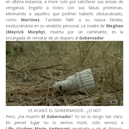
en última instancia, a morir solo por satisfacer sus ansias de
venganza. Engañó a todos con sus falsas promesas,
eliminando a aquellos que podrían haberlo obstaculizado,
como
Martínez
. También falló a su nueva familia,
involucrándola en su
vendetta
personal. La madre de
Meghan
(Meyrick Murphy)
, muerta por un caminante, es la
encargada de rematar de un disparo al
Gobernador
.
SE ACABÓ EL GOBERNADOR... ¿O NO?
Pero, ¿ha muerto
El Gobernador
? Yo no lo tengo tan claro.
En primer lugar no lo vemos morir, solo vemos a
Lilly (Audrey Marie Anderson)
apuntarle y oír el disparo,