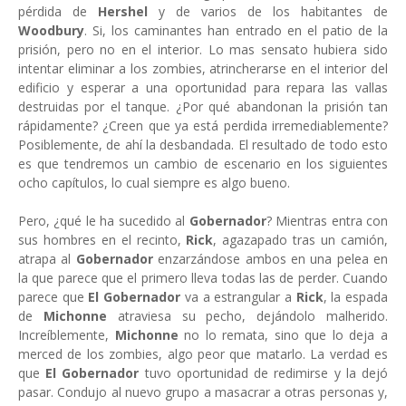
pérdida de
Hershel
y de varios de los habitantes de
Woodbury
. Si, los caminantes han entrado en el patio de la
prisión, pero no en el interior. Lo mas sensato hubiera sido
intentar eliminar a los zombies, atrincherarse en el interior del
edificio y esperar a una oportunidad para repara las vallas
destruidas por el tanque. ¿Por qué abandonan la prisión tan
rápidamente? ¿Creen que ya está perdida irremediablemente?
Posiblemente, de ahí la desbandada. El resultado de todo esto
es que tendremos un cambio de escenario en los siguientes
ocho capítulos, lo cual siempre es algo bueno.
Pero, ¿qué le ha sucedido al
Gobernador
? Mientras entra con
sus hombres en el recinto,
Rick
, agazapado tras un camión,
atrapa al
Gobernador
enzarzándose ambos en una pelea en
la que parece que el primero lleva todas las de perder. Cuando
parece que
El Gobernador
va a estrangular a
Rick
, la espada
de
Michonne
atraviesa su pecho, dejándolo malherido.
Increíblemente,
Michonne
no lo remata, sino que lo deja a
merced de los zombies, algo peor que matarlo. La verdad es
que
El Gobernador
tuvo oportunidad de redimirse y la dejó
pasar. Condujo al nuevo grupo a masacrar a otras personas y,