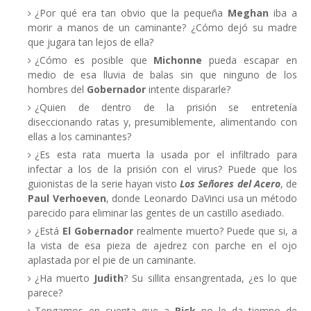
¿Por qué era tan obvio que la pequeña
Meghan
iba a
morir a manos de un caminante? ¿Cómo dejó su madre
que jugara tan lejos de ella?
¿Cómo es posible que
Michonne
pueda escapar en
medio de esa lluvia de balas sin que ninguno de los
hombres del
Gobernador
intente dispararle?
¿Quien de dentro de la prisión se entretenía
diseccionando ratas y, presumiblemente, alimentando con
ellas a los caminantes?
¿Es esta rata muerta la usada por el infiltrado para
infectar a los de la prisión con el virus? Puede que los
guionistas de la serie hayan visto
Los Señores del Acero
, de
Paul Verhoeven
, donde Leonardo DaVinci usa un método
parecido para eliminar las gentes de un castillo asediado.
¿Está
El Gobernador
realmente muerto? Puede que si, a
la vista de esa pieza de ajedrez con parche en el ojo
aplastada por el pie de un caminante.
¿Ha muerto
Judith
? Su sillita ensangrentada, ¿es lo que
parece?
Tengamos en cuenta que a
Rick
no le da tiempo de