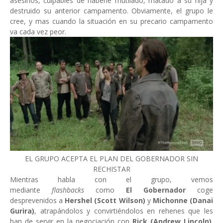
asesinos, culpables de haberle mutilado, matado a su hija y
destruido su anterior campamento. Obviamente, el grupo le
cree, y mas cuando la situación en su precario campamento
va cada vez peor.
EL GRUPO ACEPTA EL PLAN DEL GOBERNADOR SIN
RECHISTAR
Mientras habla con el grupo, vemos
mediante
flashbacks
como
El Gobernador
coge
desprevenidos a
Hershel (Scott Wilson)
y
Michonne (Danai
Gurira)
, atrapándolos y convirtiéndolos en rehenes que les
han de servir en la negociación con
Rick (Andrew Lincoln)
.