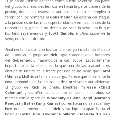
El grupo de
Rick
se defiende como puede. Mientras una parte
del grupo, los mas débiles, corren hacia la parte trasera de la
prisión, donde les espera el autobús, el resto se emplea a
fondo con los hombres el
Gobernador
. La escena del ataque
a la prisión es de las mas espectaculares y emocionantes de la
temporada y, por qué no decirlo, de toda la serie. Era lo que
los fans esperábamos y
Scott Gimple
, el
showrunner
de la
serie, nos lo ha ofrecido.
Finalmente, incluso con los caminantes ya invadiendo el patio
de la prisión, el grupo de
Rick
logra contener a los hombres
del
Gobernador
, matándolos a casi todos. Especialmente
impactante es la escena en la que una de las atacantes es
abatida de un tiro en la frente por una de las niñas que
Carol
(Melissa McBride)
tenía a su cargo. Parece que finalmente la
niña aprendió bien las lecciones de
Carol
sobre autodefensa.
El grupo de
Rick
se divide. Mientras
Tyreese (Chad
Coleman)
y las niñas escapan por un lado, el autobús se
marcha con la gente de
Woodbury
y
Glenn
.
Daryl (Norman
Reedus)
y
Beth (Emily Kinney)
corren hacia no se sabe muy
bien donde, mientras que
Rick
y su hijo escapan hacia el
bosque;
Sasha
,
Bob (Lawrence Gillard)
y
Maggie (Lauren