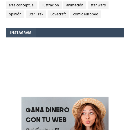
arte conceptual
ilustración
animación
star wars
opinión
Star Trek
Lovecraft
comic europeo
INSTAGRAM