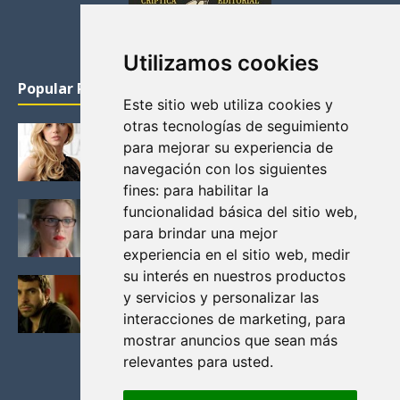
Utilizamos cookies
Popular Posts
Este sitio web utiliza cookies y
otras tecnologías de seguimiento
KATHERYN WINNICK: LA ACTRIZ MAS GUAPA DE
para mejorar su experiencia de
VIKINGOS
navegación con los siguientes
Junio 14, 2013
fines:
para habilitar la
FELICITY (EMILY BETT RICKARDS), LAS FOTOS
funcionalidad básica del sitio web
,
MAS BONITAS DE LA ALIADA DE ARROW
para brindar una mejor
Noviembre 30, 2013
experiencia en el sitio web
,
medir
su interés en nuestros productos
BLACK MIRROR: TODA TU HISTORIA. EPISODIO 3.
y servicios y personalizar las
LA CRITICA
interacciones de marketing
,
para
Mayo 17, 2012
mostrar anuncios que sean más
relevantes para usted
.