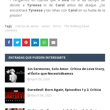
decirle a
Tyreese
lo de
Carol
antes del ataque. ¿Se
encontrará
Tyreese
y las niñas con
Carol
en su huida de la
prisión?
Tags:
criticas de series
series
terror
The Walking Dead
zombies
ENTRADAS QUE PUEDEN INTERESARTE
Sin Sermones, Solo Amor. Crítica de Love Story,
el Éxito que Necesitábamos
April 09, 2026
Daredevil: Born Again, Episodios 1 y 2. Crítica
March 08, 2025