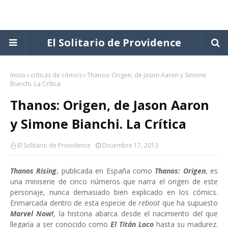
El Solitario de Providence
Inicio
críticas de cómics
Thanos: Origen, de Jason Aaron y Simone
Bianchi. La Crítica
Thanos: Origen, de Jason Aaron
y Simone Bianchi. La Crítica
El Solitario de Providence
Diciembre 17, 2013
Thanos Rising
, publicada en España como
Thanos: Origen
, es
una miniserie de cinco números que narra el origen de este
personaje, nunca demasiado bien explicado en los cómics.
Enmarcada dentro de esta especie de
reboot
que ha supuesto
Marvel Now!
, la historia abarca desde el nacimiento del que
llegaría a ser conocido como
El Titán Loco
hasta su madurez.