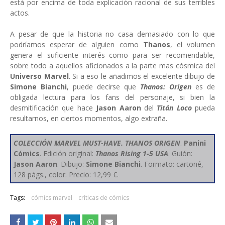
está por encima de toda explicación racional de sus terribles
actos.
A pesar de que la historia no casa demasiado con lo que
podríamos esperar de alguien como
Thanos
, el volumen
genera el suficiente interés como para ser recomendable,
sobre todo a aquellos aficionados a la parte mas cósmica del
Universo Marvel
. Si a eso le añadimos el excelente dibujo de
Simone Bianchi
, puede decirse que
Thanos: Origen
es de
obligada lectura para los fans del personaje, si bien la
desmitificación que hace
Jason Aaron
del
Titán Loco
pueda
resultarnos, en ciertos momentos, algo extraña.
COLECCIÓN MARVEL MUST-HAVE. THANOS ORIGEN
.
Panini
Cómics
. Edición original:
Thanos Rising 1-5 USA
.
Guión:
Jason Aaron
. Dibujo:
Simone Bianchi
. Formato: cartoné,
128 págs., color. Precio: 12,99 €.
Tags:
cómics marvel
críticas de cómics