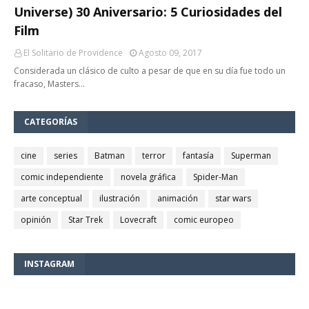
Universe) 30 Aniversario: 5 Curiosidades del
Film
El Solitario de Providence
Agosto 09, 2017
Considerada un clásico de culto a pesar de que en su día fue todo un
fracaso, Masters…
CATEGORÍAS
cine
series
Batman
terror
fantasía
Superman
comic independiente
novela gráfica
Spider-Man
arte conceptual
ilustración
animación
star wars
opinión
Star Trek
Lovecraft
comic europeo
INSTAGRAM