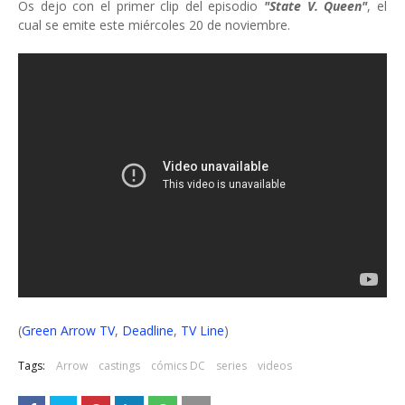
Os dejo con el primer clip del episodio
"State V. Queen"
, el
cual se emite este miércoles 20 de noviembre.
(
Green Arrow TV
,
Deadline
,
TV Line
)
Tags:
Arrow
castings
cómics DC
series
videos