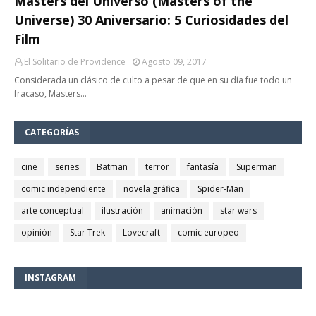
Masters del Universo (Masters of the
Universe) 30 Aniversario: 5 Curiosidades del
Film
El Solitario de Providence
Agosto 09, 2017
Considerada un clásico de culto a pesar de que en su día fue todo un
fracaso, Masters…
CATEGORÍAS
cine
series
Batman
terror
fantasía
Superman
comic independiente
novela gráfica
Spider-Man
arte conceptual
ilustración
animación
star wars
opinión
Star Trek
Lovecraft
comic europeo
INSTAGRAM