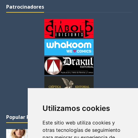
Patrocinadores
Utilizamos cookies
Popular Posts
Este sitio web utiliza cookies y
otras tecnologías de seguimiento
KATHERYN WINNICK: LA ACTRIZ MAS GUAPA DE
para mejorar su experiencia de
VIKINGOS