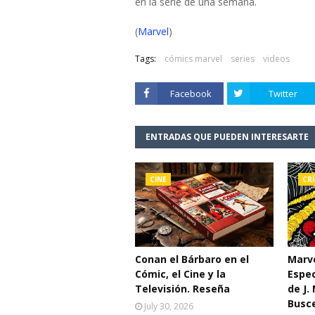
en la serie de una semana.
(
Marvel
)
Tags:
cómics marvel
series
videos
Facebook
Twitter
ENTRADAS QUE PUEDEN INTERESARTE
CINE
CRÍ
Conan el Bárbaro en el
Marve
Cómic, el Cine y la
Espe
Televisión. Reseña
de J.
Busc
July 30, 2026