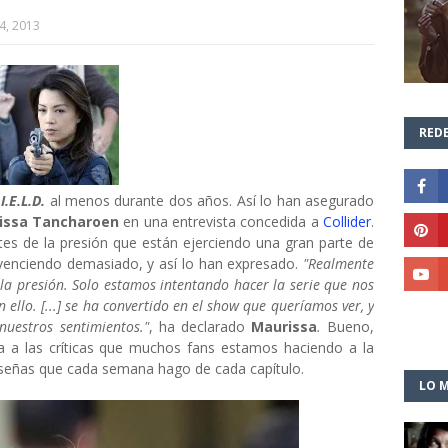
4, 2013
REDE
I.E.L.D.
al menos durante dos años. Así lo han asegurado
issa Tancharoen
en una entrevista concedida a
Collider
.
tes de la presión que están ejerciendo una gran parte de
nvenciendo demasiado, y así lo han expresado.
"Realmente
 la presión. Solo estamos intentando hacer la serie que nos
ello. [...] se ha convertido en el show que queríamos ver, y
uestros sentimientos."
, ha declarado
Maurissa
.
Bueno,
ia a las críticas que muchos fans estamos haciendo a la
reseñas que cada semana hago de cada capítulo.
LO M