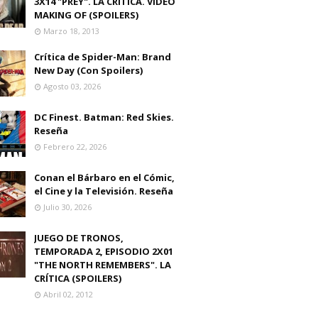
3X14 "PREY". LA CRITICA. VIDEO
MAKING OF (SPOILERS)
Marzo 18, 2013
Crítica de Spider-Man: Brand
New Day (Con Spoilers)
Agosto 03, 2026
DC Finest. Batman: Red Skies.
Reseña
Febrero 22, 2026
Conan el Bárbaro en el Cómic,
el Cine y la Televisión. Reseña
Julio 30, 2026
JUEGO DE TRONOS,
TEMPORADA 2, EPISODIO 2X01
"THE NORTH REMEMBERS". LA
CRÍTICA (SPOILERS)
Abril 02, 2012