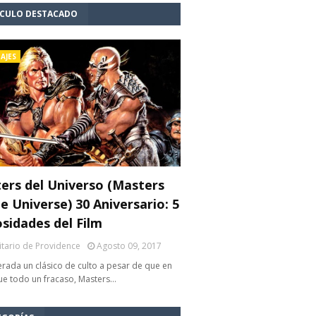
ÍCULO DESTACADO
AJES
ers del Universo (Masters
e Universe) 30 Aniversario: 5
osidades del Film
litario de Providence
Agosto 09, 2017
rada un clásico de culto a pesar de que en
fue todo un fracaso, Masters…