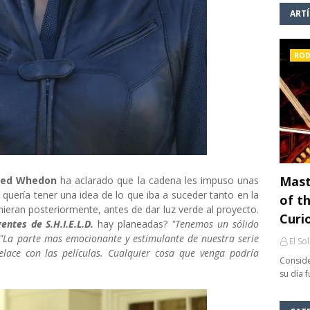
ART
ROD
Mast
Jed Whedon
ha aclarado que la cadena les impuso unas
C
quería tener una idea de lo que iba a suceder tanto en la
of th
eran posteriormente, antes de dar luz verde al proyecto.
Curi
ntes de S.H.I.E.L.D.
hay planeadas?
"Tenemos un sólido
"La parte mas emocionante y estimulante de nuestra serie
El So
elace con las películas. Cualquier cosa que venga podría
Conside
su día 