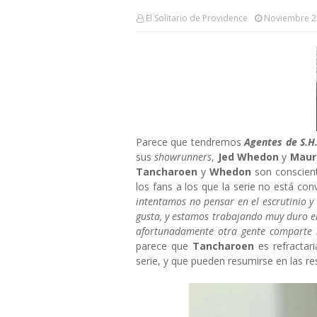
El Solitario de Providence
Noviembre 2
Parece que tendremos
Agentes de S.H.
sus
showrunners
,
Jed Whedon
y
Maur
Tancharoen
y
Whedon
son conscien
los fans a los que la serie no está co
intentamos no pensar en el escrutinio y
gusta, y estamos trabajando muy duro en 
afortunadamente otra gente comparte n
parece que
Tancharoen
es refractar
serie, y que pueden resumirse en las 