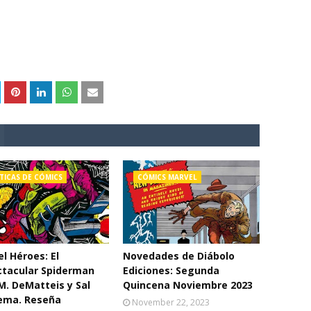
TICAS DE CÓMICS
CÓMICS MARVEL
l Héroes: El
Novedades de Diábolo
ctacular Spiderman
Ediciones: Segunda
 M. DeMatteis y Sal
Quincena Noviembre 2023
ema. Reseña
November 22, 2023