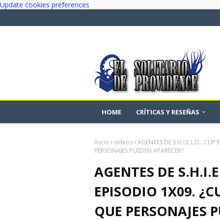
Update cookies preferences
HOME
CRÍTICAS Y RESEÑAS
Inicio
videos
AGENTES DE S.H.I.E.L.D.: CL
PERSONAJES PUEDEN APARECER?
AGENTES DE S.H.I.E
EPISODIO 1X09. ¿
QUE PERSONAJES 