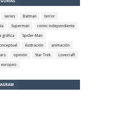
EGORÍAS
series
Batman
terror
ía
Superman
comic independiente
a gráfica
Spider-Man
conceptual
ilustración
animación
wars
opinión
Star Trek
Lovecraft
 europeo
TAGRAM