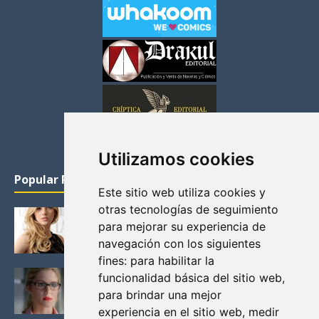
Utilizamos cookies
Popular Posts
Este sitio web utiliza cookies y
otras tecnologías de seguimiento
KATHERYN WINNICK: LA ACTRIZ MAS GUAPA DE
para mejorar su experiencia de
VIKINGOS
navegación con los siguientes
Junio 14, 2013
fines:
para habilitar la
FELICITY (EMILY BETT RICKARDS), LAS FOTOS
funcionalidad básica del sitio web
,
MAS BONITAS DE LA ALIADA DE ARROW
para brindar una mejor
Noviembre 30, 2013
experiencia en el sitio web
,
medir