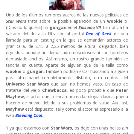
Uno de los últimos rumores acerca de las nuevas películas de
Star Wars
trata sobre la posible aparición de un
wookie
o
(Dios no lo quiera) un
gungan
en el
Episodio VII
. La noticia ha
saltado debido a la filtración al portal
Den of Geek
de una
llamada para un casting en la que se demandan actores de
gran talla, de 2,15 a 2,25 metros de altura, delgados, bien
erguidos, aunque no demasiado musculosos ni con hombros
demasiado anchos. Así mismo, un rostro grande también se
tendría en cuenta. Aparte de alguien que de la talla como
wookie
o
gungan
, también podrían estar buscando a alguien
para otro papel completamente distinto, otra criatura del
Universo Star Wars
que aun no hemos visto. En caso de
tratarse del viejo
Chewbacca
, es poco probable que
Peter
Mayhew
, el actor que lo encarnara en la trilogía clásica, pueda
hacerlo de nuevo debido a sus problemas de salud. Aun así,
Mayhew
está dispuesto, tal y como el actor ha expresado a la
web
Bleeding Cool
.
Y ya que estamos con
Star Wars
, os dejo con unas bellas
pin