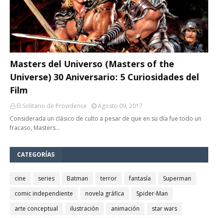
Masters del Universo (Masters of the
Universe) 30 Aniversario: 5 Curiosidades del
Film
El Solitario de Providence
Agosto 09, 2017
Considerada un clásico de culto a pesar de que en su día fue todo un
fracaso, Masters…
CATEGORÍAS
cine
series
Batman
terror
fantasía
Superman
comic independiente
novela gráfica
Spider-Man
arte conceptual
ilustración
animación
star wars