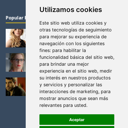
Utilizamos cookies
Popular Posts
Este sitio web utiliza cookies y
otras tecnologías de seguimiento
KATHERYN WINNICK: LA ACTRIZ MAS GUAPA DE
para mejorar su experiencia de
VIKINGOS
navegación con los siguientes
Junio 14, 2013
fines:
para habilitar la
FELICITY (EMILY BETT RICKARDS), LAS FOTOS
funcionalidad básica del sitio web
,
MAS BONITAS DE LA ALIADA DE ARROW
para brindar una mejor
Noviembre 30, 2013
experiencia en el sitio web
,
medir
su interés en nuestros productos
BLACK MIRROR: TODA TU HISTORIA. EPISODIO 3.
y servicios y personalizar las
LA CRITICA
interacciones de marketing
,
para
Mayo 17, 2012
mostrar anuncios que sean más
relevantes para usted
.
Aceptar