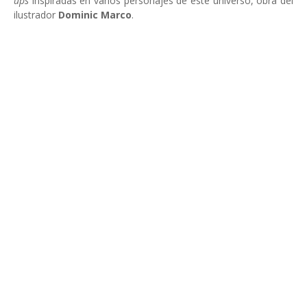
ups
inspiradas en varios personajes de este universo, obra del
ilustrador
Dominic Marco
.