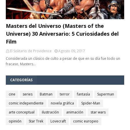
Masters del Universo (Masters of the
Universe) 30 Aniversario: 5 Curiosidades del
Film
El Solitario de Providence
Agosto 09, 2017
Considerada un clásico de culto a pesar de que en su día fue todo un
fracaso, Masters…
CATEGORÍAS
cine
series
Batman
terror
fantasía
Superman
comic independiente
novela gráfica
Spider-Man
arte conceptual
ilustración
animación
star wars
opinión
Star Trek
Lovecraft
comic europeo