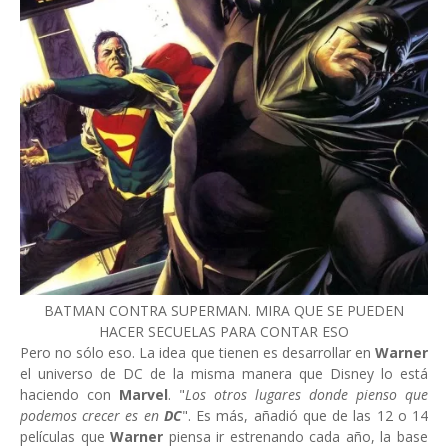
BATMAN CONTRA SUPERMAN. MIRA QUE SE PUEDEN
HACER SECUELAS PARA CONTAR ESO
Pero no sólo eso. La idea que tienen es desarrollar en
Warner
el universo de DC de la misma manera que Disney lo está
haciendo con
Marvel
. "
Los otros lugares donde pienso que
podemos crecer es en
DC
". Es más, añadió que de las 12 o 14
películas que
Warner
piensa ir estrenando cada año, la base