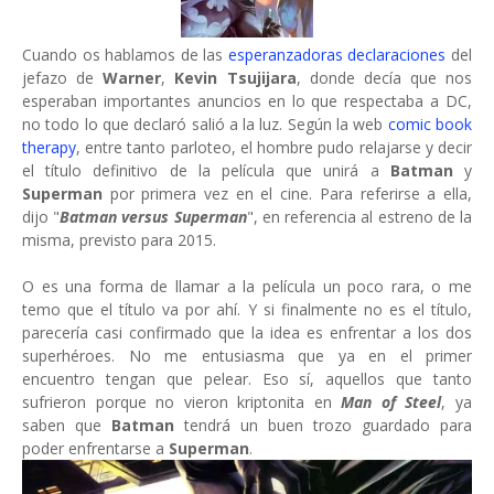
Cuando os hablamos de las
esperanzadoras declaraciones
del
jefazo de
Warner
,
Kevin Tsujijara
, donde decía que nos
esperaban importantes anuncios en lo que respectaba a DC,
no todo lo que declaró salió a la luz. Según la web
comic book
therapy
, entre tanto parloteo, el hombre pudo relajarse y decir
el título definitivo de la película que unirá a
Batman
y
Superman
por primera vez en el cine. Para referirse a ella,
dijo "
Batman versus Superman
", en referencia al estreno de la
misma, previsto para 2015.
O es una forma de llamar a la película un poco rara, o me
temo que el título va por ahí. Y si finalmente no es el título,
parecería casi confirmado que la idea es enfrentar a los dos
superhéroes. No me entusiasma que ya en el primer
encuentro tengan que pelear. Eso sí, aquellos que tanto
sufrieron porque no vieron kriptonita en
Man of Steel
, ya
saben que
Batman
tendrá un buen trozo guardado para
poder enfrentarse a
Superman
.