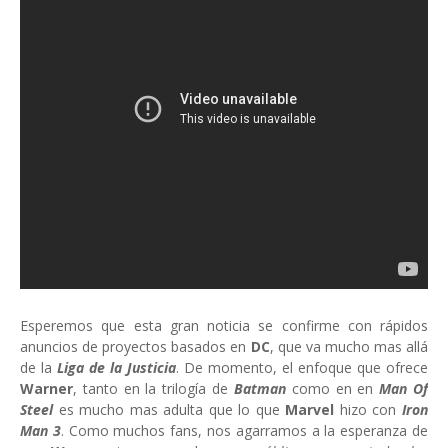
Esperemos que esta gran noticia se confirme con rápidos
anuncios de proyectos basados en
DC
, que va mucho mas allá
de la
Liga de la Justicia
. De momento, el enfoque que ofrece
Warner
, tanto en la trilogía de
Batman
como en en
Man Of
Steel
es mucho mas adulta que lo que
Marvel
hizo con
Iron
Man 3
. Como muchos fans, nos agarramos a la esperanza de