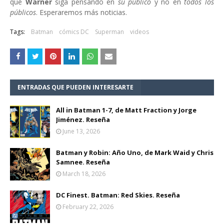
que
Warner
siga pensando en
su público
y no en
todos los
públicos
. Esperaremos más noticias.
Tags:
Batman
cómics DC
Superman
videos
ENTRADAS QUE PUEDEN INTERESARTE
All in Batman 1-7, de Matt Fraction y Jorge
Jiménez. Reseña
June 13, 2026
Batman y Robin: Año Uno, de Mark Waid y Chris
Samnee. Reseña
March 18, 2026
DC Finest. Batman: Red Skies. Reseña
February 22, 2026