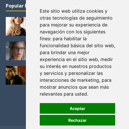
Popular Posts
Este sitio web utiliza cookies y
otras tecnologías de seguimiento
para mejorar su experiencia de
KATHERYN WINNICK: LA ACTRIZ MAS GUAPA DE
VIKINGOS
navegación con los siguientes
Junio 14, 2013
fines:
para habilitar la
funcionalidad básica del sitio web
,
FELICITY (EMILY BETT RICKARDS), LAS FOTOS
para brindar una mejor
MAS BONITAS DE LA ALIADA DE ARROW
experiencia en el sitio web
,
medir
Noviembre 30, 2013
su interés en nuestros productos
y servicios y personalizar las
BLACK MIRROR: TODA TU HISTORIA. EPISODIO 3.
LA CRITICA
interacciones de marketing
,
para
Mayo 17, 2012
mostrar anuncios que sean más
relevantes para usted
.
Aceptar
Rechazar