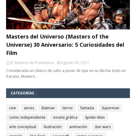
Masters del Universo (Masters of the
Universe) 30 Aniversario: 5 Curiosidades del
Film
El Solitario de Providence
Agosto 09, 2017
Considerada un clásico de culto a pesar de que en su día fue todo un
fracaso, Masters…
CATEGORÍAS
cine
series
Batman
terror
fantasía
Superman
comic independiente
novela gráfica
Spider-Man
arte conceptual
ilustración
animación
star wars