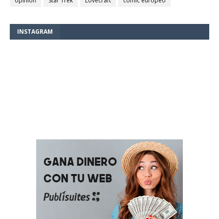
opinión
Star Trek
Lovecraft
comic europeo
INSTAGRAM