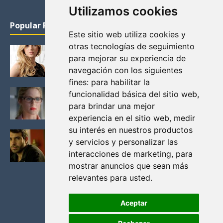
Utilizamos cookies
Popular Posts
Este sitio web utiliza cookies y
otras tecnologías de seguimiento
KATHERYN WINNICK: LA ACTRIZ MAS GUAPA DE
para mejorar su experiencia de
VIKINGOS
navegación con los siguientes
Junio 14, 2013
fines:
para habilitar la
FELICITY (EMILY BETT RICKARDS), LAS FOTOS
funcionalidad básica del sitio web
,
MAS BONITAS DE LA ALIADA DE ARROW
para brindar una mejor
Noviembre 30, 2013
experiencia en el sitio web
,
medir
su interés en nuestros productos
BLACK MIRROR: TODA TU HISTORIA. EPISODIO 3.
y servicios y personalizar las
LA CRITICA
interacciones de marketing
,
para
Mayo 17, 2012
mostrar anuncios que sean más
relevantes para usted
.
Aceptar