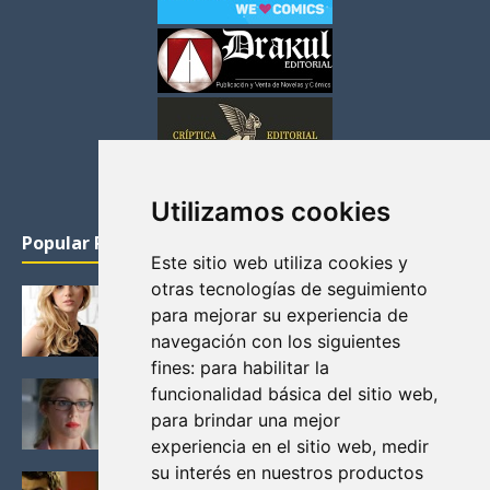
Utilizamos cookies
Popular Posts
Este sitio web utiliza cookies y
otras tecnologías de seguimiento
KATHERYN WINNICK: LA ACTRIZ MAS GUAPA DE
para mejorar su experiencia de
VIKINGOS
navegación con los siguientes
Junio 14, 2013
fines:
para habilitar la
FELICITY (EMILY BETT RICKARDS), LAS FOTOS
funcionalidad básica del sitio web
,
MAS BONITAS DE LA ALIADA DE ARROW
para brindar una mejor
Noviembre 30, 2013
experiencia en el sitio web
,
medir
su interés en nuestros productos
BLACK MIRROR: TODA TU HISTORIA. EPISODIO 3.