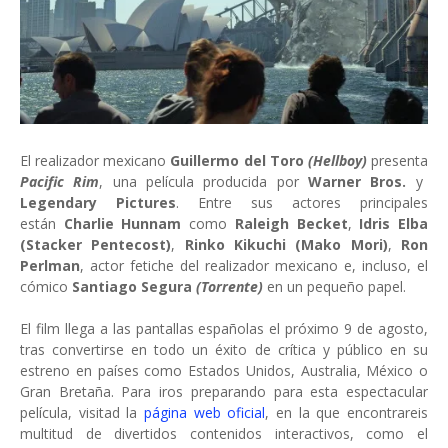
El realizador mexicano
Guillermo del Toro
(Hellboy)
presenta
Pacific Rim
, una película producida por
Warner Bros.
y
Legendary Pictures
. Entre sus actores principales
están
Charlie Hunnam
como
Raleigh Becket
,
Idris Elba
(Stacker Pentecost)
,
Rinko Kikuchi (Mako Mori)
,
Ron
Perlman
, actor fetiche del realizador mexicano e, incluso, el
cómico
Santiago Segura
(Torrente)
en un pequeño papel.
El film llega a las pantallas españolas el próximo 9 de agosto,
tras convertirse en todo un éxito de crítica y público en su
estreno en países como Estados Unidos, Australia, México o
Gran Bretaña. Para iros preparando para esta espectacular
película, visitad la
página web oficial
, en la que encontrareis
multitud de divertidos contenidos interactivos, como el