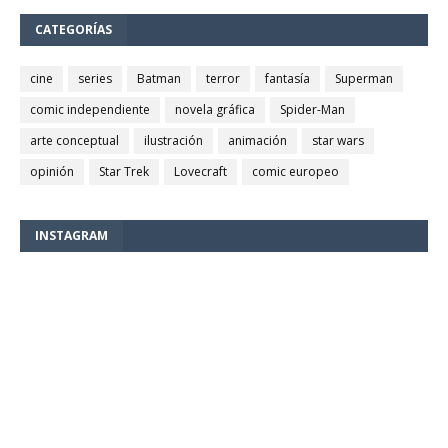
CATEGORÍAS
cine
series
Batman
terror
fantasía
Superman
comic independiente
novela gráfica
Spider-Man
arte conceptual
ilustración
animación
star wars
opinión
Star Trek
Lovecraft
comic europeo
INSTAGRAM