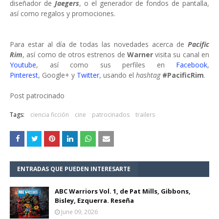
diseñador de
Jaegers
, o el generador de fondos de pantalla,
así como regalos y promociones.
Para estar al día de todas las novedades acerca de
Pacific
Rim
, así como de otros estrenos de
Warner
visita su canal en
Youtube
, así como sus perfiles en
Facebook
,
Pinterest
, Google+ y
Twitter
, usando el
hashtag
#PacificRim
.
Post patrocinado
Tags:
ciencia ficción
cine
patrocinados
trailers
ENTRADAS QUE PUEDEN INTERESARTE
ABC Warriors Vol. 1, de Pat Mills, Gibbons,
Bisley, Ezquerra. Reseña
June 09, 2026