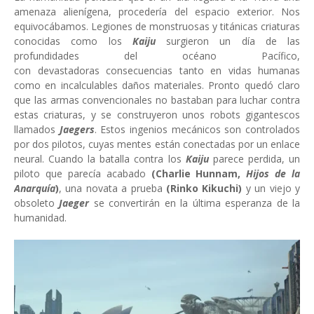
amenaza alienígena, procedería del espacio exterior. Nos
equivocábamos. Legiones de monstruosas y titánicas criaturas
conocidas como los
Kaiju
surgieron un día de las
profundidades del océano Pacífico,
con devastadoras consecuencias tanto en vidas humanas
como en incalculables daños materiales. Pronto quedó claro
que las armas convencionales no bastaban para luchar contra
estas criaturas, y se construyeron unos robots gigantescos
llamados
Jaegers
. Estos ingenios mecánicos son controlados
por dos pilotos, cuyas mentes están conectadas por un enlace
neural. Cuando la batalla contra los
Kaiju
parece perdida, un
piloto que parecía acabado
(Charlie Hunnam,
Hijos de la
Anarquía
)
, una novata a prueba
(Rinko Kikuchi)
y un viejo y
obsoleto
Jaeger
se convertirán en la última esperanza de la
humanidad.