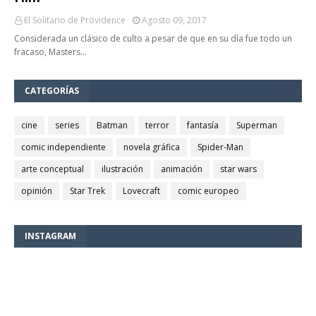
El Solitario de Providence
Agosto 09, 2017
Considerada un clásico de culto a pesar de que en su día fue todo un
fracaso, Masters…
CATEGORÍAS
cine
series
Batman
terror
fantasía
Superman
comic independiente
novela gráfica
Spider-Man
arte conceptual
ilustración
animación
star wars
opinión
Star Trek
Lovecraft
comic europeo
INSTAGRAM