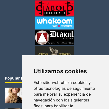
Utilizamos cookies
Popular Posts
Este sitio web utiliza cookies y
otras tecnologías de seguimiento
KATHERYN WINNICK: LA ACTRIZ MAS GUAPA DE
para mejorar su experiencia de
VIKINGOS
navegación con los siguientes
Junio 14, 2013
fines:
para habilitar la