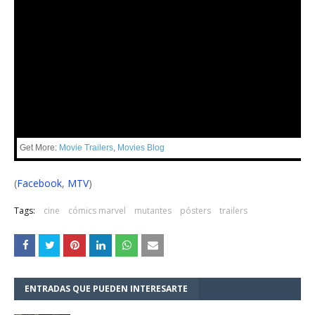
Get More:
Movie Trailers
,
Movies Blog
(
Facebook
,
MTV
)
Tags:
cine
cómics marvel
mutantes
pósters
trailers
ENTRADAS QUE PUEDEN INTERESARTE