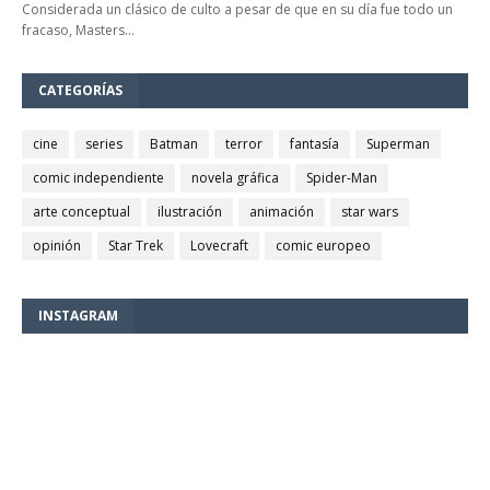
Considerada un clásico de culto a pesar de que en su día fue todo un
fracaso, Masters…
CATEGORÍAS
cine
series
Batman
terror
fantasía
Superman
comic independiente
novela gráfica
Spider-Man
arte conceptual
ilustración
animación
star wars
opinión
Star Trek
Lovecraft
comic europeo
INSTAGRAM