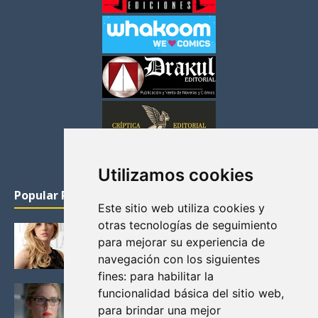
Utilizamos cookies
Popular Posts
Este sitio web utiliza cookies y
otras tecnologías de seguimiento
KATHERYN WINNICK: LA ACTRIZ MAS GUAPA DE
para mejorar su experiencia de
VIKINGOS
navegación con los siguientes
Junio 14, 2013
fines:
para habilitar la
FELICITY (EMILY BETT RICKARDS), LAS FOTOS
funcionalidad básica del sitio web
,
MAS BONITAS DE LA ALIADA DE ARROW
para brindar una mejor