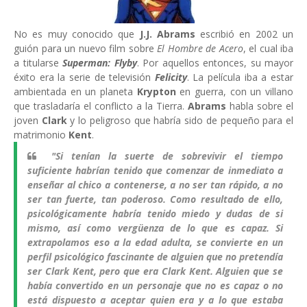
No es muy conocido que
J.J. Abrams
escribió en 2002 un
guión para un nuevo film sobre
El Hombre de Acero
, el cual iba
a titularse
Superman: Flyby
. Por aquellos entonces, su mayor
éxito era la serie de televisión
Felicity
. La película iba a estar
ambientada en un planeta
Krypton
en guerra, con un villano
que trasladaría el conflicto a la Tierra.
Abrams
habla sobre el
joven
Clark
y lo peligroso que habría sido de pequeño para el
matrimonio
Kent
.
"Si tenían la suerte de sobrevivir el tiempo
suficiente habrían tenido que comenzar de inmediato a
enseñar al chico a contenerse, a no ser tan rápido, a no
ser tan fuerte, tan poderoso. Como resultado de ello,
psicológicamente habría tenido miedo y dudas de si
mismo, así como vergüenza de lo que es capaz. Si
extrapolamos eso a la edad adulta, se convierte en un
perfil psicológico fascinante de alguien que no pretendía
ser Clark Kent, pero que era Clark Kent. Alguien que se
había convertido en un personaje que no es capaz o no
está dispuesto a aceptar quien era y a lo que estaba