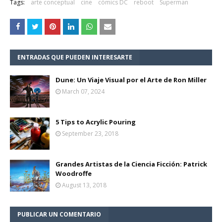
Tags:
arte conceptual
cine
cómics DC
reboot
Superman
ENTRADAS QUE PUEDEN INTERESARTE
Dune: Un Viaje Visual por el Arte de Ron Miller
March 07, 2024
5 Tips to Acrylic Pouring
September 23, 2018
Grandes Artistas de la Ciencia Ficción: Patrick
Woodroffe
August 13, 2018
PUBLICAR UN COMENTARIO