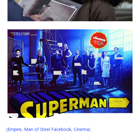
(
Empire
,
Man of Steel Facebook
,
Cinema
)