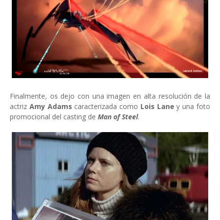
Finalmente, os dejo con una imagen en alta resolución de la
actriz
Amy Adams
caracterizada como
Lois Lane
y una foto
promocional del casting de
Man of Steel
.