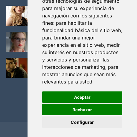
otras tecnologías de seguimiento
para mejorar su experiencia de
KATHERYN WINNICK: LA ACTRIZ MAS GUAPA DE
VIKINGOS
navegación con los siguientes
Junio 14, 2013
fines:
para habilitar la
funcionalidad básica del sitio web
,
FELICITY (EMILY BETT RICKARDS), LAS FOTOS
para brindar una mejor
MAS BONITAS DE LA ALIADA DE ARROW
experiencia en el sitio web
,
medir
Noviembre 30, 2013
su interés en nuestros productos
y servicios y personalizar las
BLACK MIRROR: TODA TU HISTORIA. EPISODIO 3.
LA CRITICA
interacciones de marketing
,
para
Mayo 17, 2012
mostrar anuncios que sean más
relevantes para usted
.
Aceptar
Rechazar
Configurar
Home
Privacidad y cookies
Contacto