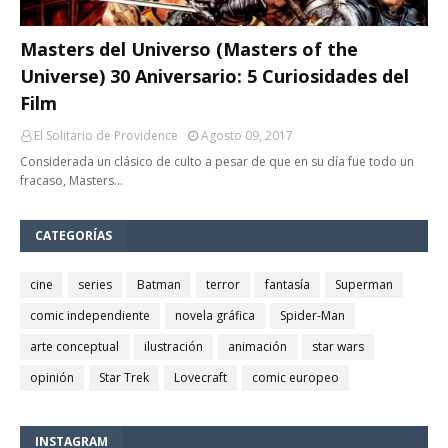
Masters del Universo (Masters of the
Universe) 30 Aniversario: 5 Curiosidades del
Film
El Solitario de Providence
Agosto 09, 2017
Considerada un clásico de culto a pesar de que en su día fue todo un
fracaso, Masters…
CATEGORÍAS
cine
series
Batman
terror
fantasía
Superman
comic independiente
novela gráfica
Spider-Man
arte conceptual
ilustración
animación
star wars
opinión
Star Trek
Lovecraft
comic europeo
INSTAGRAM