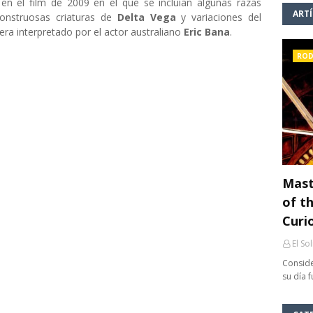
 en el film de 2009 en el que se incluían algunas razas
ART
monstruosas criaturas de
Delta Vega
y variaciones del
uera interpretado por el actor australiano
Eric Bana
.
ROD
Mast
of th
Curi
El So
Conside
su día 