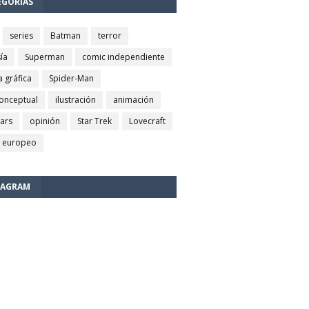
EGORÍAS
series
Batman
terror
ía
Superman
comic independiente
a gráfica
Spider-Man
conceptual
ilustración
animación
wars
opinión
Star Trek
Lovecraft
 europeo
TAGRAM