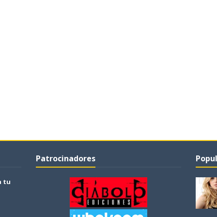
Patrocinadores
Popul
a tu