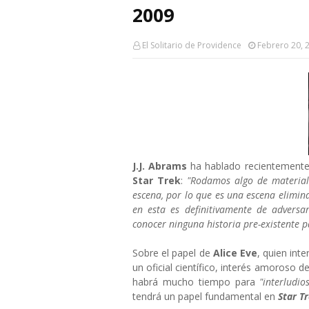
2009
El Solitario de Providence
Febrero 20, 
J.J. Abrams
ha hablado recientemente
Star Trek
:
"Rodamos algo de material
escena, por lo que es una escena elimina
en esta es definitivamente de adversa
conocer ninguna historia pre-existente pa
Sobre el papel de
Alice Eve
, quien inte
un oficial científico, interés amoroso d
habrá mucho tiempo para
"interludi
tendrá un papel fundamental en
Star T