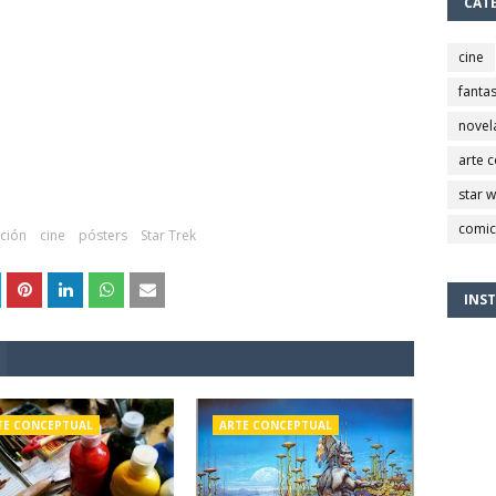
CAT
cine
fantas
novel
arte 
star 
comic
cción
cine
pósters
Star Trek
INS
TE CONCEPTUAL
ARTE CONCEPTUAL