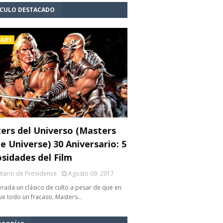
ÍCULO DESTACADO
AJES
ers del Universo (Masters
e Universe) 30 Aniversario: 5
osidades del Film
litario de Providence
Agosto 09, 2017
rada un clásico de culto a pesar de que en
fue todo un fracaso, Masters…