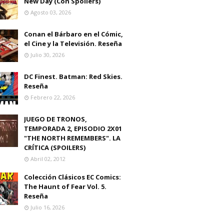
New Day (Con Spoilers)
Agosto 03, 2026
Conan el Bárbaro en el Cómic,
el Cine y la Televisión. Reseña
Julio 30, 2026
DC Finest. Batman: Red Skies.
Reseña
Febrero 22, 2026
JUEGO DE TRONOS,
TEMPORADA 2, EPISODIO 2X01
"THE NORTH REMEMBERS". LA
CRÍTICA (SPOILERS)
Abril 02, 2012
Colección Clásicos EC Comics:
The Haunt of Fear Vol. 5.
Reseña
Julio 16, 2026