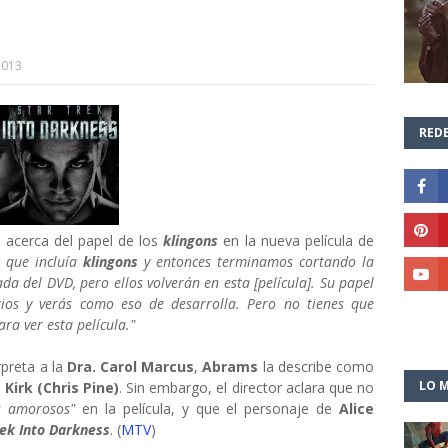
2013
REDE
 acerca del papel de los
klingons
en la nueva película de
 que incluía
klingons
y entonces terminamos cortando la
da del DVD, pero ellos volverán en esta [película]. Su papel
rios y verás como eso de desarrolla. Pero no tienes que
ra ver esta película."
rpreta a la
Dra. Carol Marcus
,
Abrams
la describe como
LO M
e
Kirk (Chris Pine)
. Sin embargo, el director aclara que no
os amorosos"
en la película, y que el personaje de
Alice
rek Into Darkness
.
(
MTV
)