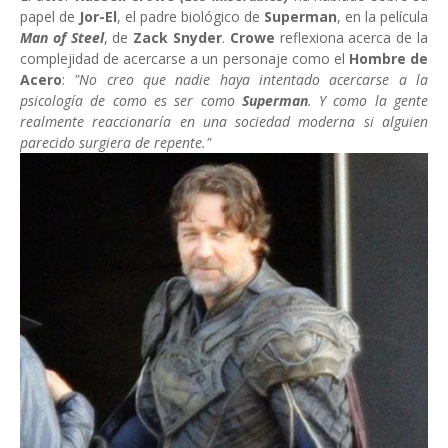
papel de
Jor-El
, el padre biológico de
Superman
, en la película
Man of Steel
, de
Zack Snyder
.
Crowe
reflexiona acerca de la
complejidad de acercarse a un personaje como el
Hombre de
Acero
:
"No creo que nadie haya intentado acercarse a la
psicología de como es ser como
Superman
. Y como la gente
realmente reaccionaría en una sociedad moderna si alguien
parecido surgiera de repente."