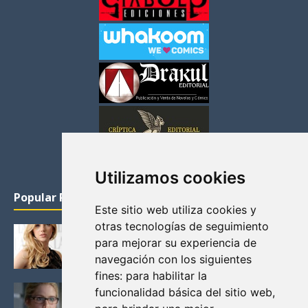
Utilizamos cookies
Popular Posts
Este sitio web utiliza cookies y
otras tecnologías de seguimiento
KATHERYN WINNICK: LA ACTRIZ MAS GUAPA DE
para mejorar su experiencia de
VIKINGOS
navegación con los siguientes
Junio 14, 2013
fines:
para habilitar la
FELICITY (EMILY BETT RICKARDS), LAS FOTOS
funcionalidad básica del sitio web
,
MAS BONITAS DE LA ALIADA DE ARROW