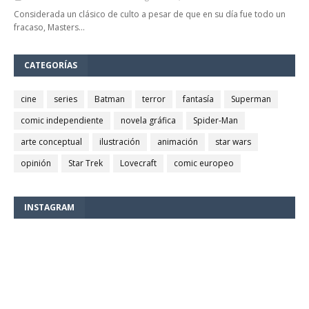
Considerada un clásico de culto a pesar de que en su día fue todo un
fracaso, Masters…
CATEGORÍAS
cine
series
Batman
terror
fantasía
Superman
comic independiente
novela gráfica
Spider-Man
arte conceptual
ilustración
animación
star wars
opinión
Star Trek
Lovecraft
comic europeo
INSTAGRAM