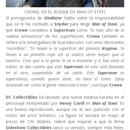
CROWE, EN EL RODAJE DE MAN OF STEEL
El protagonista de
Gladiator
habla sobre la responsabilidad
que se le ha confiado a
Snyder
para dirigir
Man of Steel
, ya
que
Crowe
considera a
Superman
como
"lo más alto de la
cadena alimenticia"
de los superhéroes.
Crowe
también se
refiere a la envergadura de la producción, con unos decorados
"increíbles"
.
"Te llevan a la superficie del planeta
Krypton
. Te
llevan a un planeta cuyo sol es cuatro veces mayor que el
nuestro. Creo que a la gente le va a encantar y si has visto el
tráiler, te das cuenta que este
Superman
no
solo
está flotando
en el aire, suspendido de un cable. Este
Superman
es
supersónico, cuando quiere volar, no hace el tonto. Estoy
deseando ver como la gente reacciona a esto"
, concluye
Crowe
.
DC Collectibles
ha lanzado una nueva estatua basada en el
personaje interpretado por
Henry Cavill
en
Man of Steel
. Es
una buena reproducción, aunque no le veo parecido con el
rostro del actor británico. La figura se lanzará en mayo al
precio de 130 dólares. Habrá que esperar a que la firma
Sideshow Collectibles
lance su versión, siempre más fieles