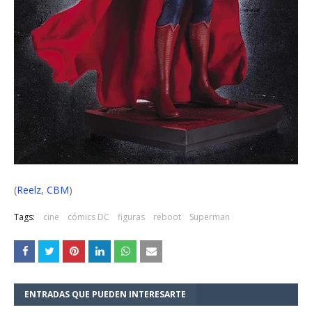
(
Reelz
,
CBM
)
Tags:
cine
cómics DC
figuras
reboot
Superman
ENTRADAS QUE PUEDEN INTERESARTE