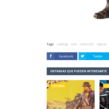
Tags:
castings
cine
cómics DC
figuras
Facebook
Twitter
ENTRADAS QUE PUEDEN INTERESARTE
CASTINGS
CA