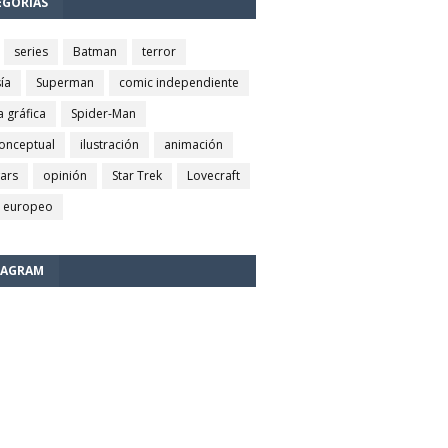
EGORÍAS
series
Batman
terror
ía
Superman
comic independiente
a gráfica
Spider-Man
conceptual
ilustración
animación
wars
opinión
Star Trek
Lovecraft
 europeo
TAGRAM