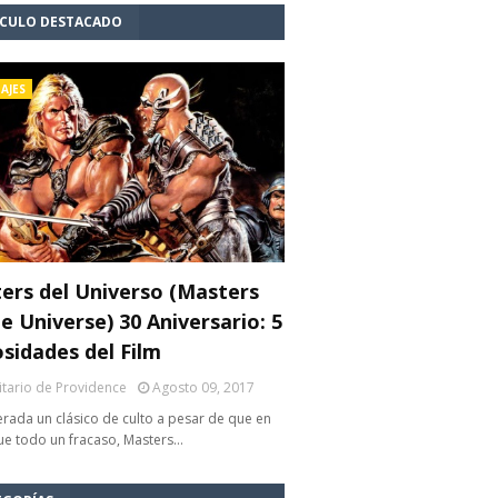
ÍCULO DESTACADO
AJES
ers del Universo (Masters
e Universe) 30 Aniversario: 5
osidades del Film
litario de Providence
Agosto 09, 2017
rada un clásico de culto a pesar de que en
fue todo un fracaso, Masters…