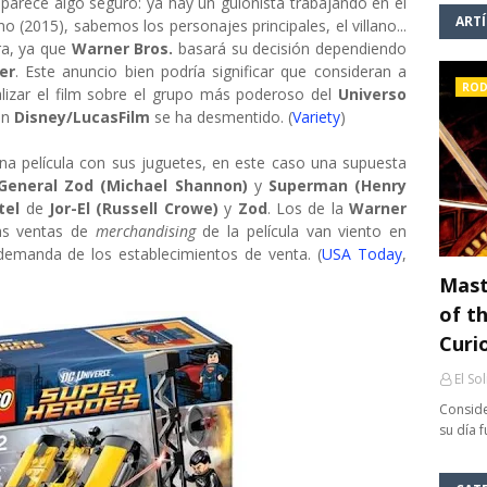
parece algo seguro: ya hay un guionista trabajando en el
ART
o (2015), sabemos los personajes principales, el villano...
ra, ya que
Warner Bros.
basará su decisión dependiendo
er
. Este anuncio bien podría significar que consideran a
ROD
alizar el film sobre el grupo más poderoso del
Universo
on
Disney/LucasFilm
se ha desmentido. (
Variety
)
una película con sus juguetes, en este caso una supuesta
General Zod (Michael Shannon)
y
Superman (Henry
tel
de
Jor-El (Russell Crowe)
y
Zod
. Los de la
Warner
as ventas de
merchandising
de la película van viento en
emanda de los establecimientos de venta. (
USA Today
,
Mast
of th
Curi
El So
Conside
su día 