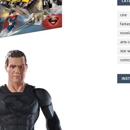
CAT
cine
fantas
novel
arte 
star 
comic
INS