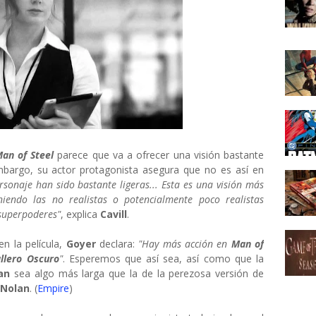
an of Steel
parece que va a ofrecer una visión bastante
mbargo, su actor protagonista asegura que no es así en
sonaje han sido bastante ligeras... Esta es una visión más
niendo las no realistas o potencialmente poco realistas
 superpoderes"
, explica
Cavill
.
n la película,
Goyer
declara:
"Hay más acción en
Man of
llero Oscuro
"
. Esperemos que así sea, así como que la
man
sea algo más larga que la de la perezosa versión de
 Nolan
. (
Empire
)