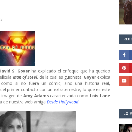
13
REDE
David S. Goyer
ha explicado el enfoque que ha querido
elícula
Man of Steel
, de la cual es guionista.
Goyer
explica
n
como si no fuera un cómic, sino una historia real,
el primer contacto con un extraterrestre, lo que es este
ra imagen de
Amy Adams
caracterizada como
Lois Lane
iva de nuestra web amiga
Desde Hollywood
.
LO M