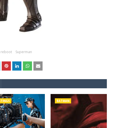
reboot
Superman
STINGS
BATMAN