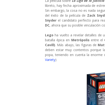
La película sobre
La Liga de la Justicia
libreto, hay fecha aproximada de estren
Sin embargo, la cosa no es nada segu
del éxito de la película de
Zack Snyd
Snyder
el candidato perfecto para re
DC
, ahora que su posible vinculación c
Lego
ha vuelto a revelar detalles de 
batalla épica en
Metrópolis
entre el
Cavill)
. Más abajo, las figuras de
Mat
deben estar muy contentos porque l
popa, teniendo en cuenta la enorme d
Variety
)