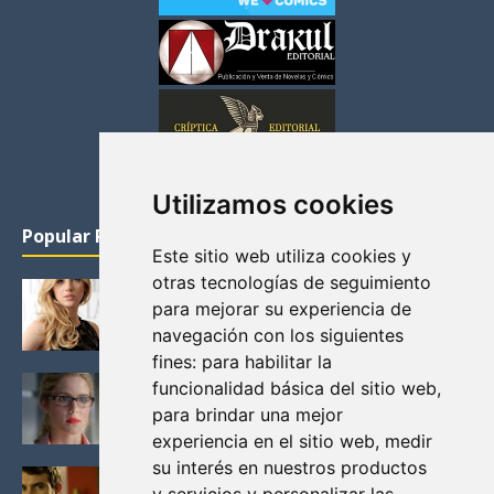
Utilizamos cookies
Popular Posts
Este sitio web utiliza cookies y
otras tecnologías de seguimiento
KATHERYN WINNICK: LA ACTRIZ MAS GUAPA DE
para mejorar su experiencia de
VIKINGOS
navegación con los siguientes
Junio 14, 2013
fines:
para habilitar la
FELICITY (EMILY BETT RICKARDS), LAS FOTOS
funcionalidad básica del sitio web
,
MAS BONITAS DE LA ALIADA DE ARROW
para brindar una mejor
Noviembre 30, 2013
experiencia en el sitio web
,
medir
su interés en nuestros productos
BLACK MIRROR: TODA TU HISTORIA. EPISODIO 3.