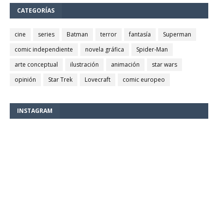
CATEGORÍAS
cine
series
Batman
terror
fantasía
Superman
comic independiente
novela gráfica
Spider-Man
arte conceptual
ilustración
animación
star wars
opinión
Star Trek
Lovecraft
comic europeo
INSTAGRAM