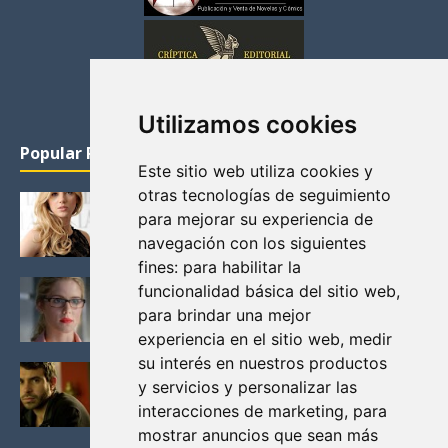
Utilizamos cookies
Popular Posts
Este sitio web utiliza cookies y
otras tecnologías de seguimiento
KATHERYN WINNICK: LA ACTRIZ MAS GUAPA DE
para mejorar su experiencia de
VIKINGOS
navegación con los siguientes
Junio 14, 2013
fines:
para habilitar la
FELICITY (EMILY BETT RICKARDS), LAS FOTOS
funcionalidad básica del sitio web
,
MAS BONITAS DE LA ALIADA DE ARROW
para brindar una mejor
Noviembre 30, 2013
experiencia en el sitio web
,
medir
su interés en nuestros productos
BLACK MIRROR: TODA TU HISTORIA. EPISODIO 3.
y servicios y personalizar las
LA CRITICA
interacciones de marketing
,
para
Mayo 17, 2012
mostrar anuncios que sean más