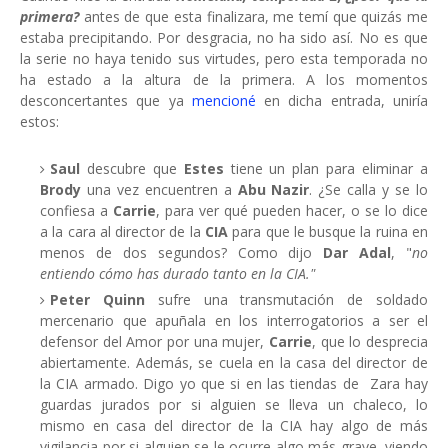
primera?
antes de que esta finalizara, me temí que quizás me
estaba precipitando. Por desgracia, no ha sido así. No es que
la serie no haya tenido sus virtudes, pero esta temporada no
ha estado a la altura de la primera. A los momentos
desconcertantes que ya
mencioné
en dicha entrada, uniría
estos:
Saul
descubre que
Estes
tiene un plan para eliminar a
Brody
una vez encuentren a
Abu Nazir
. ¿Se calla y se lo
confiesa a
Carrie
, para ver qué pueden hacer, o se lo dice
a la cara al director de la
CIA
para que le busque la ruina en
menos de dos segundos? Como dijo
Dar Adal
, "
no
entiendo cómo has durado tanto en la CIA."
Peter Quinn
sufre una transmutación de soldado
mercenario que apuñala en los interrogatorios a ser el
defensor del Amor por una mujer,
Carrie
, que lo desprecia
abiertamente. Además, se cuela en la casa del director de
la CIA armado. Digo yo que si en las tiendas de Zara hay
guardas jurados por si alguien se lleva un chaleco, lo
mismo en casa del director de la CIA hay algo de más
vigilancia por si alguien se le ocurre algo más grave, viendo