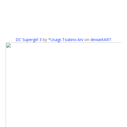
DC Supergirl 3
by *
Usagi-Tsukino-krv
on
deviantART