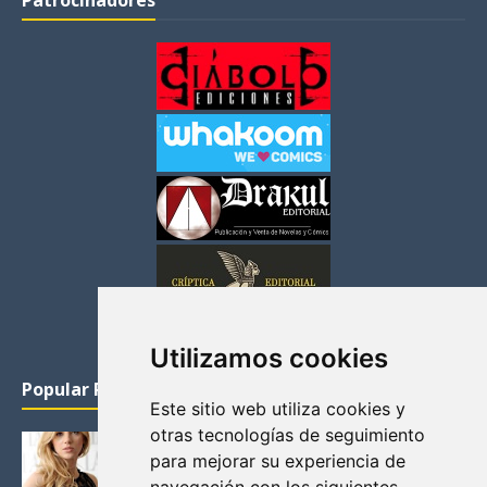
Patrocinadores
Utilizamos cookies
Popular Posts
Este sitio web utiliza cookies y
otras tecnologías de seguimiento
KATHERYN WINNICK: LA ACTRIZ MAS GUAPA DE
para mejorar su experiencia de
VIKINGOS
Junio 14, 2013