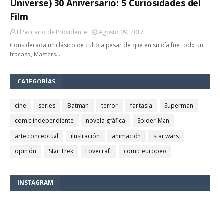
Universe) 30 Aniversario: 5 Curiosidades del
Film
El Solitario de Providence
Agosto 09, 2017
Considerada un clásico de culto a pesar de que en su día fue todo un
fracaso, Masters…
CATEGORÍAS
cine
series
Batman
terror
fantasía
Superman
comic independiente
novela gráfica
Spider-Man
arte conceptual
ilustración
animación
star wars
opinión
Star Trek
Lovecraft
comic europeo
INSTAGRAM