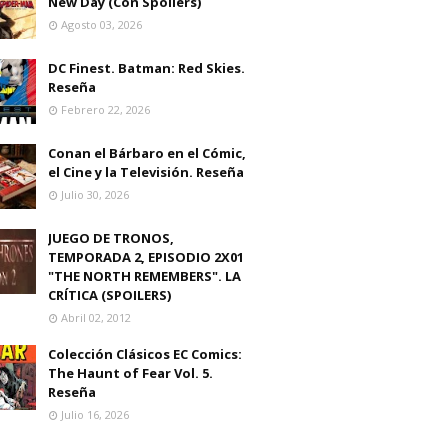
New Day (Con Spoilers)
Agosto 03, 2026
DC Finest. Batman: Red Skies.
Reseña
Febrero 22, 2026
Conan el Bárbaro en el Cómic,
el Cine y la Televisión. Reseña
Julio 30, 2026
JUEGO DE TRONOS,
TEMPORADA 2, EPISODIO 2X01
"THE NORTH REMEMBERS". LA
CRÍTICA (SPOILERS)
Abril 02, 2012
Colección Clásicos EC Comics:
The Haunt of Fear Vol. 5.
Reseña
Julio 16, 2026