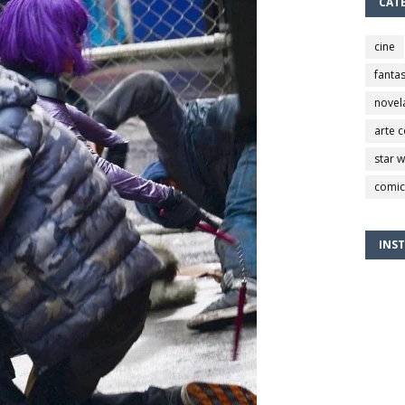
CAT
cine
fantas
novel
arte 
star 
comic
INS