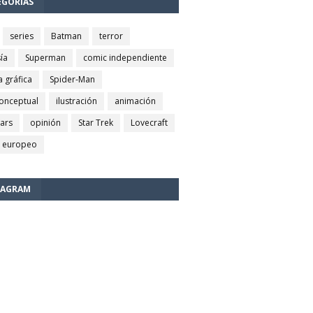
EGORÍAS
series
Batman
terror
ía
Superman
comic independiente
a gráfica
Spider-Man
conceptual
ilustración
animación
wars
opinión
Star Trek
Lovecraft
 europeo
TAGRAM