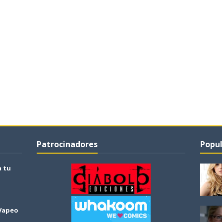
Patrocinadores
Popul
a tu
 Vapeo