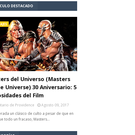
ÍCULO DESTACADO
AJES
ers del Universo (Masters
e Universe) 30 Aniversario: 5
osidades del Film
litario de Providence
Agosto 09, 2017
rada un clásico de culto a pesar de que en
fue todo un fracaso, Masters…