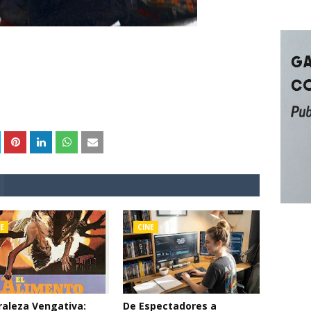
E
CINE
aleza Vengativa:
De Espectadores a