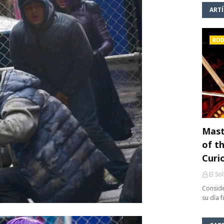
ART
ROD
Mast
of th
Curi
El So
Conside
su día 