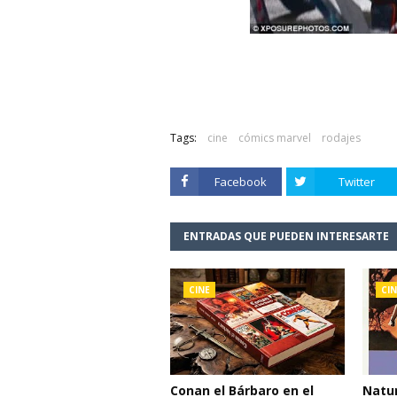
Tags:
cine
cómics marvel
rodajes
Facebook
Twitter
ENTRADAS QUE PUEDEN INTERESARTE
CINE
CIN
Conan el Bárbaro en el
Natur