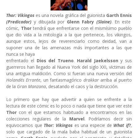
Thor: Vikingos
es una novela gráfica del guionista
Garth Ennis
(Predicador)
y dibujada por
Glenn Fabry
(Slaine)
. En este
cómic,
Thor
tendrá que enfrentarse con el mismísimo pueblo
que dio vida a la mitología a la que pertenece, los vikingos,
aunque estos, lejos de reverenciarlo como deidad, van a
suponer una de las amenazas más importantes a las que
nunca se haya
enfrentado el
Dios del Trueno
.
Harald Jaekelsson
y sus
guerreros han llegado al Nueva York del siglo XXI, víctimas de
una antigua maldición. Como si fueran una nueva versión del
Holandés Errante
, un fantasmagórico
drakkar
arriba al puerto
de la
Gran Manzana
, desatando el caos y la destrucción.
Lo primero que hay que advertir a quien se enfrente a la
lectura de este cómic es lo poco o nada que tiene que ver este
Thor
con el que estamos habituado a encontrarnos en las
colecciones regulares de la
Marvel
. Podríamos decir sin
equivocarnos que
Thor: Vikingos
es una especie de
What if?
,
solo que cargado de la mala baba habitual de un guionista