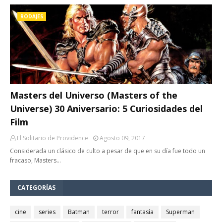
RODAJES
Masters del Universo (Masters of the
Universe) 30 Aniversario: 5 Curiosidades del
Film
El Solitario de Providence
Agosto 09, 2017
Considerada un clásico de culto a pesar de que en su día fue todo un
fracaso, Masters…
CATEGORÍAS
cine
series
Batman
terror
fantasía
Superman