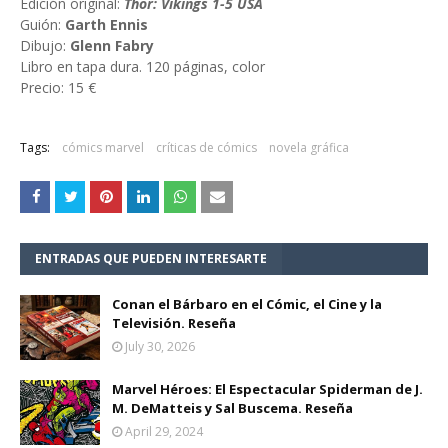
Edición original:
Thor: Vikings 1-5 USA
Guión:
Garth Ennis
Dibujo:
Glenn Fabry
Libro en tapa dura. 120 páginas, color
Precio: 15 €
Tags:
cómics marvel
críticas de cómics
novela gráfica
ENTRADAS QUE PUEDEN INTERESARTE
Conan el Bárbaro en el Cómic, el Cine y la
Televisión. Reseña
July 30, 2026
Marvel Héroes: El Espectacular Spiderman de J.
M. DeMatteis y Sal Buscema. Reseña
April 29, 2024