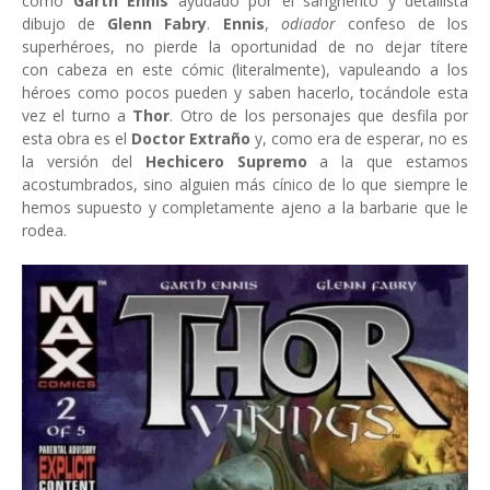
como
Garth Ennis
ayudado por el sangriento y detallista
dibujo de
Glenn Fabry
.
Ennis
,
odiador
confeso de los
superhéroes, no pierde la oportunidad de no dejar títere
con cabeza en este cómic (literalmente), vapuleando a los
héroes como pocos pueden y saben hacerlo, tocándole esta
vez el turno a
Thor
. Otro de los personajes que desfila por
esta obra es el
Doctor Extraño
y, como era de esperar, no es
la versión del
Hechicero Supremo
a la que estamos
acostumbrados, sino alguien más cínico de lo que siempre le
hemos supuesto y completamente ajeno a la barbarie que le
rodea.