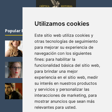
Utilizamos cookies
Popular Posts
Este sitio web utiliza cookies y
otras tecnologías de seguimiento
KATHERYN WINNICK: LA ACTRIZ MAS GUAPA DE
para mejorar su experiencia de
VIKINGOS
navegación con los siguientes
Junio 14, 2013
fines:
para habilitar la
FELICITY (EMILY BETT RICKARDS), LAS FOTOS
funcionalidad básica del sitio web
,
MAS BONITAS DE LA ALIADA DE ARROW
para brindar una mejor
Noviembre 30, 2013
experiencia en el sitio web
,
medir
su interés en nuestros productos
BLACK MIRROR: TODA TU HISTORIA. EPISODIO 3.
y servicios y personalizar las
LA CRITICA
interacciones de marketing
,
para
Mayo 17, 2012
mostrar anuncios que sean más
relevantes para usted
.