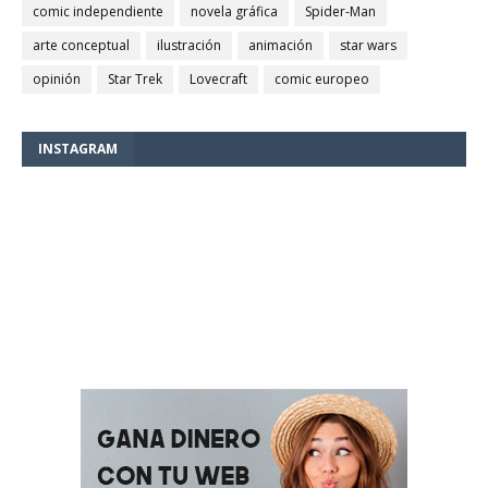
comic independiente
novela gráfica
Spider-Man
arte conceptual
ilustración
animación
star wars
opinión
Star Trek
Lovecraft
comic europeo
INSTAGRAM