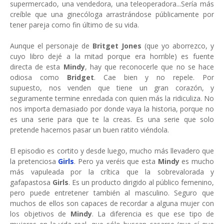
supermercado, una vendedora, una teleoperadora...Sería más
creíble que una ginecóloga arrastrándose públicamente por
tener pareja como fin último de su vida.
Aunque el personaje de
Britget Jones
(que yo aborrezco, y
cuyo libro dejé a la mitad porque era horrible) es fuente
directa de esta
Mindy
, hay que reconocerle que no se hace
odiosa como
Bridget
. Cae bien y no repele. Por
supuesto, nos venden que tiene un gran corazón, y
seguramente termine enredada con quien más la ridiculiza. No
nos importa demasiado por donde vaya la historia, porque no
es una serie para que te la creas. Es una serie que solo
pretende hacernos pasar un buen ratito viéndola.
El episodio es cortito y desde luego, mucho más llevadero que
la pretenciosa
Girls
. Pero ya veréis que esta
Mindy
es mucho
más vapuleada por la crítica que la sobrevalorada y
gafapastosa
Girls
. Es un producto dirigido al público femenino,
pero puede entretener también al masculino. Seguro que
muchos de ellos son capaces de recordar a alguna mujer con
los objetivos de
Mindy
. La diferencia es que ese tipo de