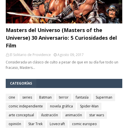
Masters del Universo (Masters of the
Universe) 30 Aniversario: 5 Curiosidades del
Film
El Solitario de Providence
Agosto 09, 2017
Considerada un clásico de culto a pesar de que en su día fue todo un
fracaso, Masters…
CATEGORÍAS
cine
series
Batman
terror
fantasía
Superman
comic independiente
novela gráfica
Spider-Man
arte conceptual
ilustración
animación
star wars
opinión
Star Trek
Lovecraft
comic europeo