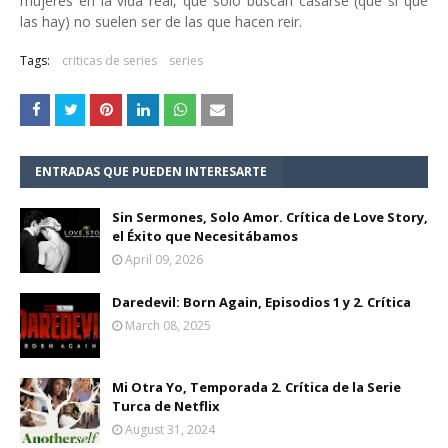
mujeres en la vida real, que sólo buscan casarse (que sí que
las hay) no suelen ser de las que hacen reir.
Tags:
criticas de series
series
ENTRADAS QUE PUEDEN INTERESARTE
Sin Sermones, Solo Amor. Crítica de Love Story,
el Éxito que Necesitábamos
April 09, 2026
Daredevil: Born Again, Episodios 1 y 2. Crítica
March 08, 2025
Mi Otra Yo, Temporada 2. Crítica de la Serie
Turca de Netflix
August 31, 2024