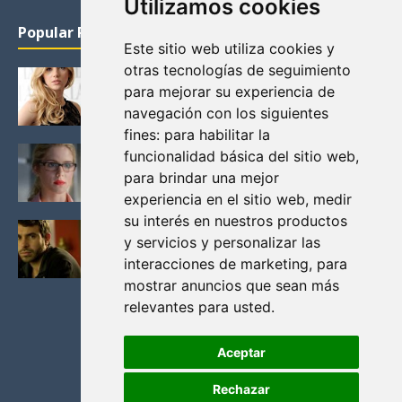
Utilizamos cookies
Popular Posts
Este sitio web utiliza cookies y
otras tecnologías de seguimiento
KATHERYN WINNICK: LA ACTRIZ MAS GUAPA DE
para mejorar su experiencia de
VIKINGOS
navegación con los siguientes
Junio 14, 2013
fines:
para habilitar la
FELICITY (EMILY BETT RICKARDS), LAS FOTOS
funcionalidad básica del sitio web
,
MAS BONITAS DE LA ALIADA DE ARROW
para brindar una mejor
Noviembre 30, 2013
experiencia en el sitio web
,
medir
su interés en nuestros productos
BLACK MIRROR: TODA TU HISTORIA. EPISODIO 3.
y servicios y personalizar las
LA CRITICA
interacciones de marketing
,
para
Mayo 17, 2012
mostrar anuncios que sean más
relevantes para usted
.
Aceptar
Rechazar