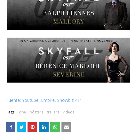
Fuente: Youtube, Empire, Showbiz 411
Tags:
cine
pósters
trailers
videos