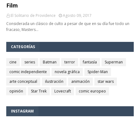
Film
El Solitario de Providence
Agosto 09, 2017
Considerada un clásico de culto a pesar de que en su día fue todo un
fracaso, Masters…
CATEGORÍAS
cine
series
Batman
terror
fantasía
Superman
comic independiente
novela gráfica
Spider-Man
arte conceptual
ilustración
animación
star wars
opinión
Star Trek
Lovecraft
comic europeo
INSTAGRAM