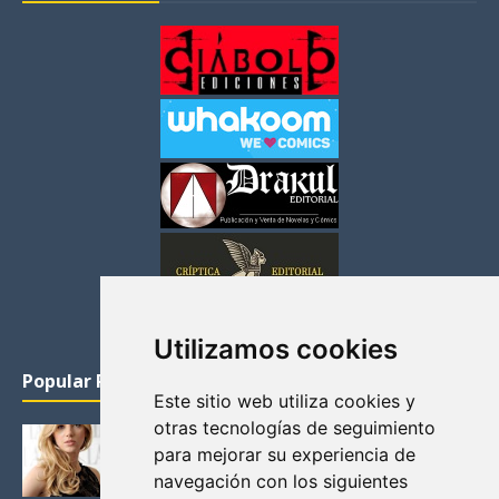
Utilizamos cookies
Popular Posts
Este sitio web utiliza cookies y
otras tecnologías de seguimiento
KATHERYN WINNICK: LA ACTRIZ MAS GUAPA DE
para mejorar su experiencia de
VIKINGOS
navegación con los siguientes
Junio 14, 2013