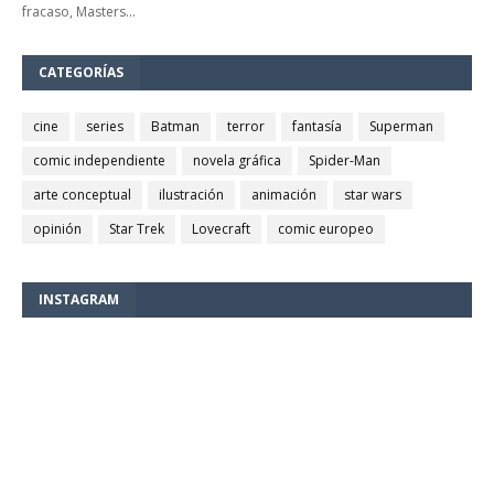
fracaso, Masters…
CATEGORÍAS
cine
series
Batman
terror
fantasía
Superman
comic independiente
novela gráfica
Spider-Man
arte conceptual
ilustración
animación
star wars
opinión
Star Trek
Lovecraft
comic europeo
INSTAGRAM