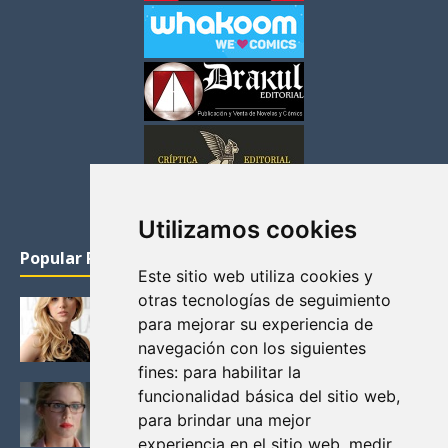
Utilizamos cookies
Popular Posts
Este sitio web utiliza cookies y
otras tecnologías de seguimiento
KATHERYN WINNICK: LA ACTRIZ MAS GUAPA DE
para mejorar su experiencia de
VIKINGOS
navegación con los siguientes
Junio 14, 2013
fines:
para habilitar la
FELICITY (EMILY BETT RICKARDS), LAS FOTOS
funcionalidad básica del sitio web
,
MAS BONITAS DE LA ALIADA DE ARROW
para brindar una mejor
Noviembre 30, 2013
experiencia en el sitio web
,
medir