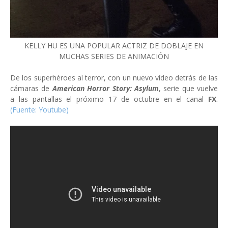
KELLY HU ES UNA POPULAR ACTRIZ DE DOBLAJE EN
MUCHAS SERIES DE ANIMACIÓN
De los superhéroes al terror, con un nuevo vídeo detrás de las
cámaras de
American Horror Story: Asylum
, serie que vuelve
a las pantallas el próximo 17 de octubre en el canal
FX
.
(Fuente: Youtube)