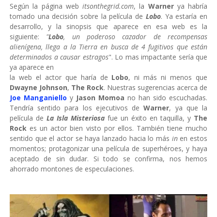
Según la página web
itsonthegrid.com
, la
Warner
ya habría
tomado una decisión sobre la película de
Lobo
. Ya estaría en
desarrollo, y la sinopsis que aparece en esa web es la
siguiente:
"
Lobo
, un poderoso cazador de recompensas
alienígena, llega a la Tierra en busca de 4 fugitivos que están
determinados a causar estragos
". Lo mas impactante sería que
ya aparece en
la web el actor que haría de
Lobo
, ni más ni menos que
Dwayne Johnson
,
The Rock
. Nuestras sugerencias acerca de
Joe Manganiello
y
Jason Momoa
no han sido escuchadas.
Tendría sentido para los ejecutivos de
Warner
, ya que la
película de
La Isla Misteriosa
fue un éxito en taquilla, y
The
Rock
es un actor bien visto por ellos. También tiene mucho
sentido que el actor se haya lanzado hacia lo más
in
en estos
momentos; protagonizar una película de superhéroes, y haya
aceptado de sin dudar. Si todo se confirma, nos hemos
ahorrado montones de especulaciones.