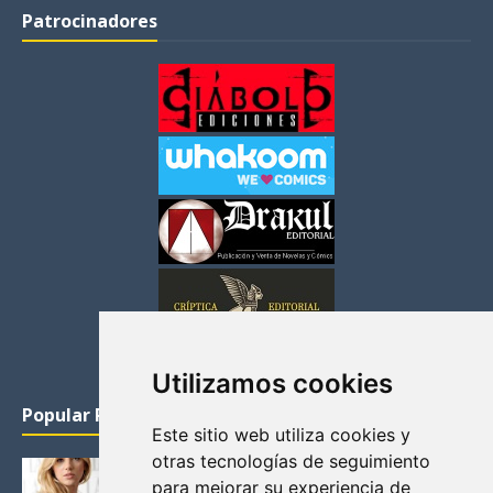
Patrocinadores
Utilizamos cookies
Popular Posts
Este sitio web utiliza cookies y
otras tecnologías de seguimiento
KATHERYN WINNICK: LA ACTRIZ MAS GUAPA DE
para mejorar su experiencia de
VIKINGOS