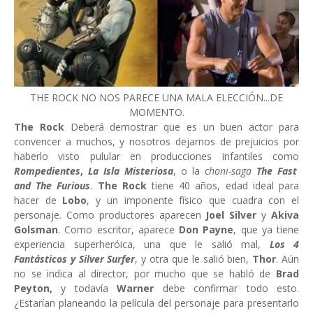
THE ROCK NO NOS PARECE UNA MALA ELECCIÓN...DE
MOMENTO.
The Rock
Deberá demostrar que es un buen actor para
convencer a muchos, y nosotros dejarnos de prejuicios por
haberlo visto pulular en producciones infantiles como
Rompedientes
,
La Isla Misteriosa
, o la
choni-saga
The Fast
and The Furious
.
The Rock
tiene 40 años, edad ideal para
hacer de
Lobo
, y un imponente físico que cuadra con el
personaje. Como productores aparecen
Joel Silver
y
Akiva
Golsman
. Como escritor, aparece
Don Payne
, que ya tiene
experiencia superheróica, una que le salió mal,
Los 4
Fantásticos y Silver Surfer
, y otra que le salió bien,
Thor
. Aún
no se indica al director, por mucho que se habló de
Brad
Peyton,
y todavía
Warner
debe confirmar todo esto.
¿Estarían planeando la película del personaje para presentarlo