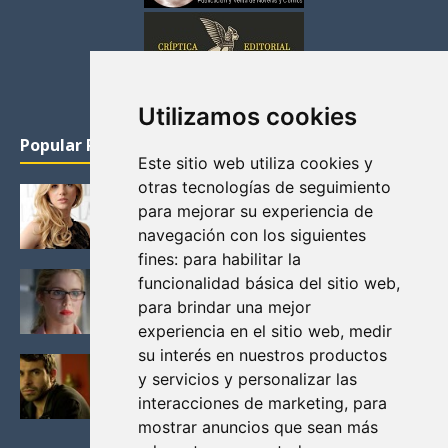
Utilizamos cookies
Popular Posts
Este sitio web utiliza cookies y
otras tecnologías de seguimiento
KATHERYN WINNICK: LA ACTRIZ MAS GUAPA DE
para mejorar su experiencia de
VIKINGOS
navegación con los siguientes
Junio 14, 2013
fines:
para habilitar la
FELICITY (EMILY BETT RICKARDS), LAS FOTOS
funcionalidad básica del sitio web
,
MAS BONITAS DE LA ALIADA DE ARROW
para brindar una mejor
Noviembre 30, 2013
experiencia en el sitio web
,
medir
su interés en nuestros productos
BLACK MIRROR: TODA TU HISTORIA. EPISODIO 3.
y servicios y personalizar las
LA CRITICA
interacciones de marketing
,
para
Mayo 17, 2012
mostrar anuncios que sean más