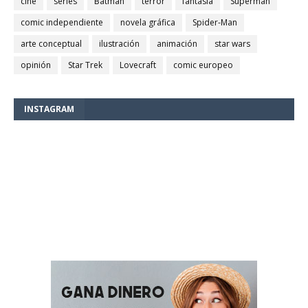
cine
series
Batman
terror
fantasía
Superman
comic independiente
novela gráfica
Spider-Man
arte conceptual
ilustración
animación
star wars
opinión
Star Trek
Lovecraft
comic europeo
INSTAGRAM