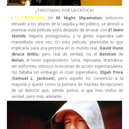
¿TIROTEADO POR LA CRÍTICA?
EL PROTEGIDO
: Un
M. Night Shyamalan
, entonces
elevado a los altares de la taquilla y del público, se atrevió a
plantear esta película justo después de arrasar con
El Sexto
Sentido
. Repetía protagonista, y la gente esperaba salir
maravillada otra vez. En esta película, planteaba lo que
implicaría para una persona en el mundo real,
David Dunn
(
Bruce Willis
) pero real de verdad, no el
Batman
de
Nolan
, el tener superpoderes. Seria, reposada, dramática,
sin uniformes vistosos ni escenas de acción espectaculares.
No faltaba sin embargo el cruel supervillano,
Elijah Price
(
Samuel L. Jackson
), pero aquello no convencío a la
mayoría y quedó como la primera de muchas decepciones
de un director que, siendo justos, sí que hizo trufos de
verdad, pero más adelante.