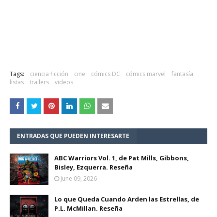
Tags:
ciencia ficción
cine
cómics DC
cómics marvel
fantasía
listas
trailers
videos
ENTRADAS QUE PUEDEN INTERESARTE
ABC Warriors Vol. 1, de Pat Mills, Gibbons,
Bisley, Ezquerra. Reseña
June 09, 2026
Lo que Queda Cuando Arden las Estrellas, de
P.L. McMillan. Reseña