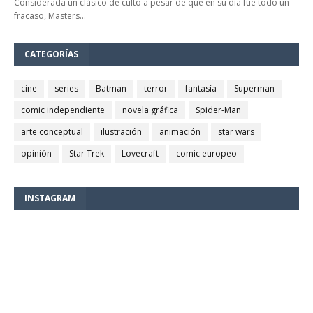
Considerada un clásico de culto a pesar de que en su día fue todo un
fracaso, Masters…
CATEGORÍAS
cine
series
Batman
terror
fantasía
Superman
comic independiente
novela gráfica
Spider-Man
arte conceptual
ilustración
animación
star wars
opinión
Star Trek
Lovecraft
comic europeo
INSTAGRAM