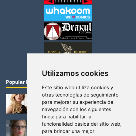
Utilizamos cookies
Popular Posts
Este sitio web utiliza cookies y
otras tecnologías de seguimiento
KATHERYN WINNICK: LA ACTRIZ MAS GUAPA DE
para mejorar su experiencia de
VIKINGOS
navegación con los siguientes
Junio 14, 2013
fines:
para habilitar la
FELICITY (EMILY BETT RICKARDS), LAS FOTOS
funcionalidad básica del sitio web
,
MAS BONITAS DE LA ALIADA DE ARROW
para brindar una mejor
Noviembre 30, 2013