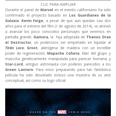
CLIC PARA AMPLIAR
Durante el panel de
Marvel
en el evento californiano ha sido
confirmado el proyecto basado en
Los Guardianes de la
Galaxia
.
Kevin Feige
, a pesar de que aun quedan casi dos
años para el estreno del film (1 de agosto de 2014), se atrevió
a avanzar los poco conocidos personajes que veremos en
pantalla grande:
Gamora
, la hija adoptada de
Thanos
;
Drax
el Destructor
, un poderosos ser empeñado en liquidar al
Titán Loco
;
Groot
, alienígena de madera con un increíble
poder de regeneración;
Mapache Cohete
, líder del grupo y
mascota genéticamente manipulada para parecer humana; y
Star-Lord
, antiguo astronauta con poderes parecidos a los
Green Lantern
. Para irnos preparando para tan fantástica
película ha sido desvelado incluso una muestra de su arte
conceptual, así como su logo oficial.