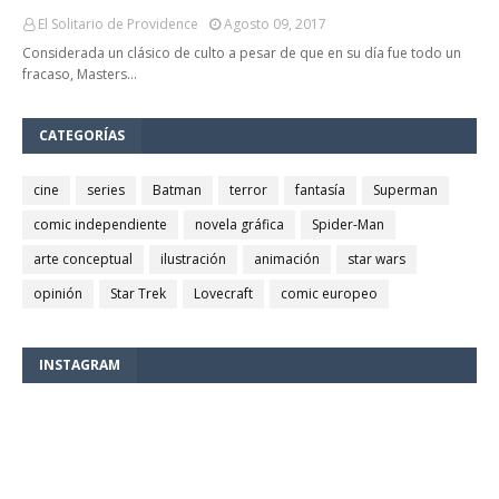
El Solitario de Providence
Agosto 09, 2017
Considerada un clásico de culto a pesar de que en su día fue todo un
fracaso, Masters…
CATEGORÍAS
cine
series
Batman
terror
fantasía
Superman
comic independiente
novela gráfica
Spider-Man
arte conceptual
ilustración
animación
star wars
opinión
Star Trek
Lovecraft
comic europeo
INSTAGRAM