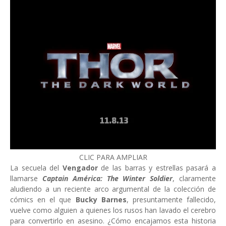
CLIC PARA AMPLIAR
La secuela del
Vengador
de las barras y estrellas pasará a
llamarse
Captain América: The Winter Soldier
, claramente
aludiendo a un reciente arco argumental de la colección de
cómics en el que
Bucky Barnes
, presuntamente fallecido,
vuelve como alguien a quienes los rusos han lavado el cerebro
para convertirlo en asesino. ¿Cómo encajamos esta historia