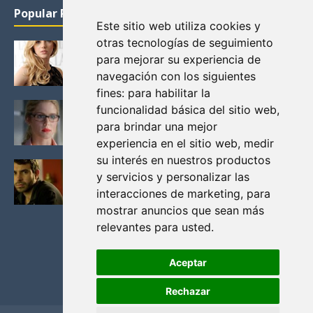
Popular Posts
Este sitio web utiliza cookies y
otras tecnologías de seguimiento
KATHERYN WINNICK: LA ACTRIZ MAS GUAPA DE
para mejorar su experiencia de
VIKINGOS
navegación con los siguientes
Junio 14, 2013
fines:
para habilitar la
FELICITY (EMILY BETT RICKARDS), LAS FOTOS
funcionalidad básica del sitio web
,
MAS BONITAS DE LA ALIADA DE ARROW
para brindar una mejor
Noviembre 30, 2013
experiencia en el sitio web
,
medir
su interés en nuestros productos
BLACK MIRROR: TODA TU HISTORIA. EPISODIO 3.
y servicios y personalizar las
LA CRITICA
interacciones de marketing
,
para
Mayo 17, 2012
mostrar anuncios que sean más
relevantes para usted
.
Aceptar
Rechazar