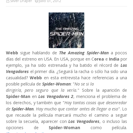
Silver Draper
Julio 01, 2012
Webb
sigue hablando de
The Amazing Spider-Man
a pocos
días del estreno en USA. En USA, porque en C
orea
e
India
por
ejemplo, ya ha sido estrenada y ha batido el récord de
Los
Vengadores
el primer día. ¿Seguirá la racha o sólo ha sido una
casualidad?
Webb
en esta entrevista hace referencias a una
posible película de
Spider-Woman
: "
No se si la
dirigiría, pero seguro que la vería.
" Sobre la aparición de
Spider-Man
en
Los Vengadores 2
, menciona el problema de
los derechos, y también que "
Hay tantas cosas que desenredar
de
Spider-Man
. Hay mucho que contar antes de llegar a eso
". Lo
que recaude la película marcará mucho el camino a seguir
sobre la secuela, aparecer con
Los Vengadores
, o incluso las
opciones de
Spider-Woman
como película.