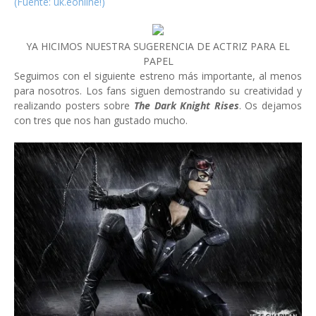
(Fuente: uk.eonline!)
YA HICIMOS NUESTRA SUGERENCIA DE ACTRIZ PARA EL
PAPEL
Seguimos con el siguiente estreno más importante, al menos
para nosotros. Los fans siguen demostrando su creatividad y
realizando posters sobre
The Dark Knight Rises
. Os dejamos
con tres que nos han gustado mucho.