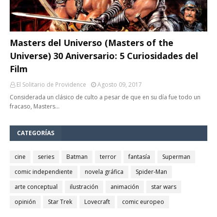
Masters del Universo (Masters of the
Universe) 30 Aniversario: 5 Curiosidades del
Film
El Solitario de Providence
Agosto 09, 2017
Considerada un clásico de culto a pesar de que en su día fue todo un
fracaso, Masters…
CATEGORÍAS
cine
series
Batman
terror
fantasía
Superman
comic independiente
novela gráfica
Spider-Man
arte conceptual
ilustración
animación
star wars
opinión
Star Trek
Lovecraft
comic europeo