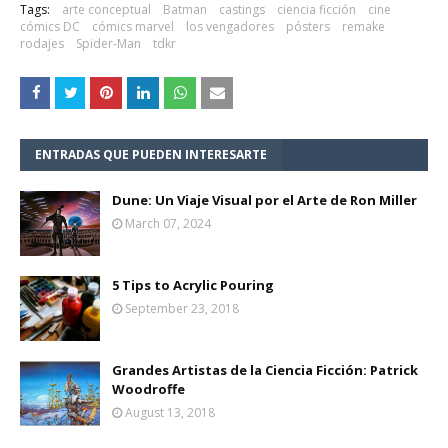
Tags:
arte conceptual
Batman
castings
ciencia ficción
cine
cómics DC
cómics marvel
los vengadores
pósters
remake
rodajes
Spider-Man
tdkr
ENTRADAS QUE PUEDEN INTERESARTE
Dune: Un Viaje Visual por el Arte de Ron Miller
March 07, 2024
5 Tips to Acrylic Pouring
September 23, 2018
Grandes Artistas de la Ciencia Ficción: Patrick
Woodroffe
August 13, 2018