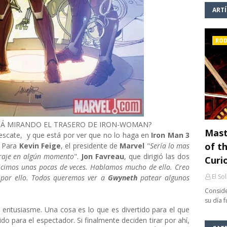
ART
ROD
STÁ MIRANDO EL TRASERO DE IRON-WOMAN?
Mast
escate, y que está por ver que no lo haga en
Iron Man 3
of th
. Para
Kevin Feige
, el presidente de
Marvel
"
Sería lo mas
raje en algún momento
".
Jon Favreau
, que dirigió las dos
Curi
hicimos unas pocas de veces. Hablamos mucho de ello. Creo
El So
por ello. Todos queremos ver a
Gwyneth
patear algunos
Conside
su día 
 entusiasme. Una cosa es lo que es divertido para el que
tido para el espectador. Si finalmente deciden tirar por ahí,