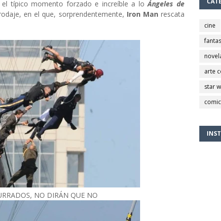
CAT
o el típico momento forzado e increíble a lo
Ángeles de
odaje, en el que, sorprendentemente,
Iron Man
rescata
cine
fantas
novel
arte 
star 
comic
INS
URRADOS, NO DIRÁN QUE NO