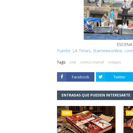
ESCENA
Fuente: LA Times, Starnewsonline, co
Tags:
cine
cómics marvel
rodajes
Facebook
Twitter
ENTRADAS QUE PUEDEN INTERESARTE
CINE
CIN