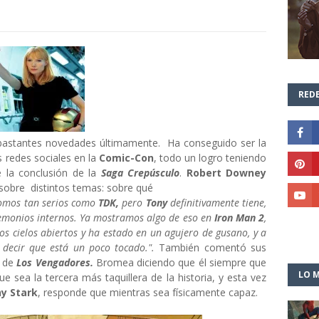
REDE
bastantes novedades últimamente. Ha conseguido ser la
s redes sociales en la
Comic-Con
, todo un logro teniendo
 la conclusión de la
Saga Crepúsculo
.
Robert Downey
obre distintos temas: sobre qué
omos tan serios como
TDK,
pero
Tony
definitivamente tiene,
demonios internos. Ya mostramos algo de eso en
Iron Man 2
,
los cielos abiertos y ha estado en un agujero de gusano, y a
a decir que está un poco tocado.".
También comentó sus
o de
Los Vengadores.
Bromea diciendo que él siempre que
LO M
ue sea la tercera más taquillera de la historia, y esta vez
y Stark
, responde que mientras sea físicamente capaz.