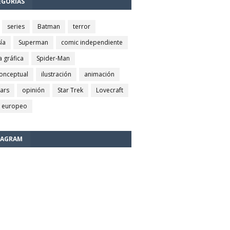
EGORÍAS
series
Batman
terror
ía
Superman
comic independiente
a gráfica
Spider-Man
conceptual
ilustración
animación
wars
opinión
Star Trek
Lovecraft
 europeo
TAGRAM