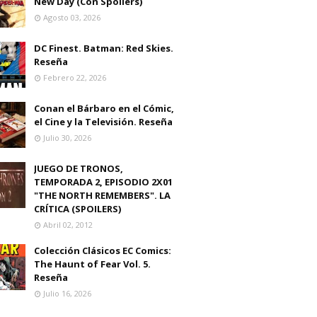
New Day (Con Spoilers)
Agosto 03, 2026
DC Finest. Batman: Red Skies.
Reseña
Febrero 22, 2026
Conan el Bárbaro en el Cómic,
el Cine y la Televisión. Reseña
Julio 30, 2026
JUEGO DE TRONOS,
TEMPORADA 2, EPISODIO 2X01
"THE NORTH REMEMBERS". LA
CRÍTICA (SPOILERS)
Abril 02, 2012
Colección Clásicos EC Comics:
The Haunt of Fear Vol. 5.
Reseña
Julio 16, 2026