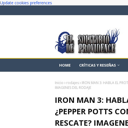
Update cookies preferences
HOME
CRÍTICAS Y RESEÑAS
Inicio
rodajes
IRON MAN 3: HABLA EL PRO
IMAGENES DEL RODAJE
IRON MAN 3: HABL
¿PEPPER POTTS C
RESCATE? IMAGENE