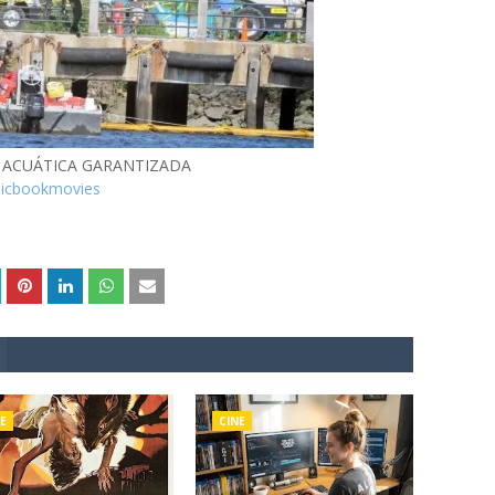
 ACUÁTICA GARANTIZADA
micbookmovies
E
CINE