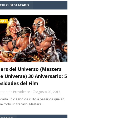
ÍCULO DESTACADO
AJES
ers del Universo (Masters
e Universe) 30 Aniversario: 5
osidades del Film
litario de Providence
Agosto 09, 2017
rada un clásico de culto a pesar de que en
fue todo un fracaso, Masters…