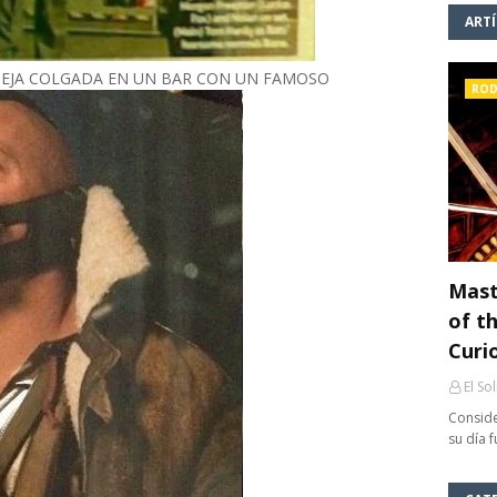
ART
VIEJA COLGADA EN UN BAR CON UN FAMOSO
ROD
Mast
of th
Curi
El So
Conside
su día 