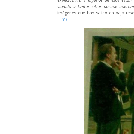
expectativas. Y algunos de esos está
viajado a tantos sitios porque querí
imágenes que han salido en baja reso
Film)