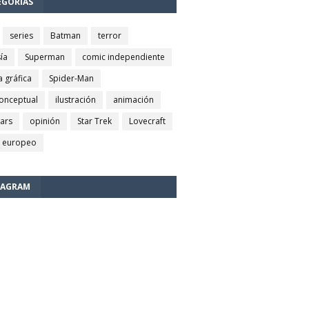
EGORÍAS
series
Batman
terror
ía
Superman
comic independiente
a gráfica
Spider-Man
conceptual
ilustración
animación
wars
opinión
Star Trek
Lovecraft
 europeo
TAGRAM