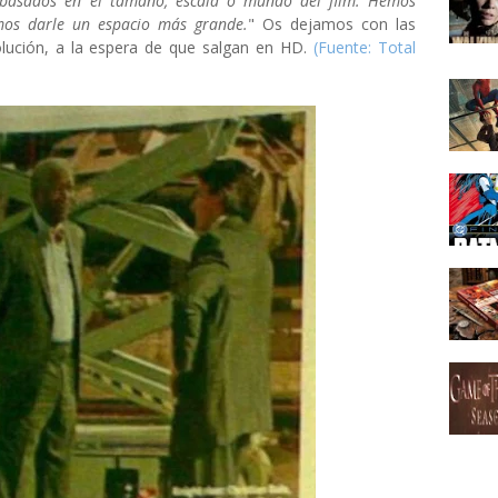
n basados en el tamaño, escala o mundo del film. Hemos
amos darle un espacio más grande.
" Os dejamos con las
lución, a la espera de que salgan en HD.
(Fuente: Total