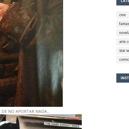
CAT
cine
fantas
novel
arte 
star 
comic
INS
 DE NO APORTAR NADA...