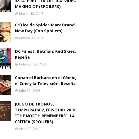
3X14 "PREY". LA CRITICA. VIDEO
MAKING OF (SPOILERS)
Marzo 18, 2013
Crítica de Spider-Man: Brand
New Day (Con Spoilers)
Agosto 03, 2026
DC Finest. Batman: Red Skies.
Reseña
Febrero 22, 2026
Conan el Bárbaro en el Cómic,
el Cine y la Televisión. Reseña
Julio 30, 2026
JUEGO DE TRONOS,
TEMPORADA 2, EPISODIO 2X01
"THE NORTH REMEMBERS". LA
CRÍTICA (SPOILERS)
Abril 02, 2012