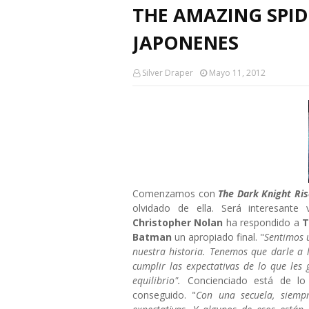
THE AMAZING SPID
JAPONENES
Silver Draper
Mayo 11, 2012
Comenzamos con
The Dark Knight Ri
olvidado de ella. Será interesant
Christopher Nolan
ha respondido a
T
Batman
un apropiado final. "
Sentimos 
nuestra historia. Tenemos que darle a 
cumplir las expectativas de lo que les 
equilibrio".
Concienciado está de lo
conseguido. "
Con una secuela, siempr