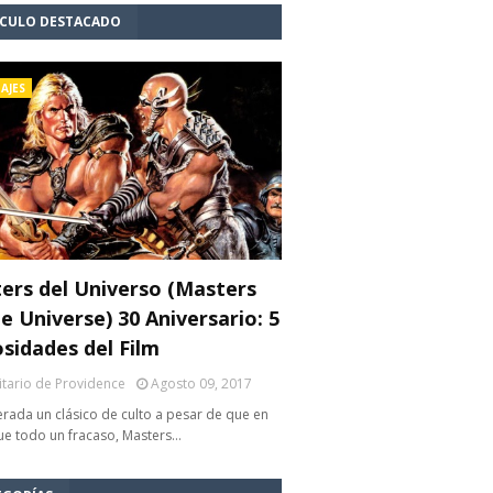
ÍCULO DESTACADO
AJES
ers del Universo (Masters
e Universe) 30 Aniversario: 5
osidades del Film
litario de Providence
Agosto 09, 2017
rada un clásico de culto a pesar de que en
fue todo un fracaso, Masters…