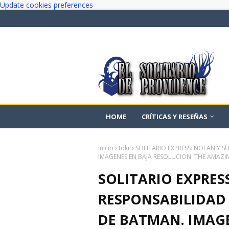
Update cookies preferences
HOME
CRÍTICAS Y RESEÑAS
Inicio
tdkr
SOLITARIO EXPRESS: NOLAN Y S
IMAGENES EN BAJA RESOLUCION. THE AMAZI
SOLITARIO EXPRES
RESPONSABILIDAD 
DE BATMAN. IMAGE