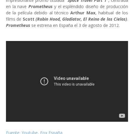
impresionante promo titulada
"Space Travel Part 1"
, centrada
en la nave
Prometheus
y el espléndido diseño de producción
de la película debido al técnico
Arthur Max
, habitual de los
films de
Scott
(Robin Hood, Gladiator, El Reino de los Cielos)
.
Prometheus
se estrena en España el 3 de agosto de 2012.
Fuente: Youtube, Fox España