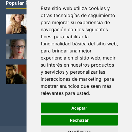
Popular Posts
Este sitio web utiliza cookies y
otras tecnologías de seguimiento
KATHERYN WINNICK: LA ACTRIZ MAS GUAPA DE
para mejorar su experiencia de
VIKINGOS
navegación con los siguientes
Junio 14, 2013
fines:
para habilitar la
FELICITY (EMILY BETT RICKARDS), LAS FOTOS
funcionalidad básica del sitio web
,
MAS BONITAS DE LA ALIADA DE ARROW
para brindar una mejor
Noviembre 30, 2013
experiencia en el sitio web
,
medir
su interés en nuestros productos
BLACK MIRROR: TODA TU HISTORIA. EPISODIO 3.
y servicios y personalizar las
LA CRITICA
interacciones de marketing
,
para
Mayo 17, 2012
mostrar anuncios que sean más
relevantes para usted
.
Aceptar
Rechazar