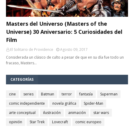
Masters del Universo (Masters of the
Universe) 30 Aniversario: 5 Curiosidades del
Film
El Solitario de Providence
Agosto 09, 2017
Considerada un clásico de culto a pesar de que en su día fue todo un
fracaso, Masters…
CATEGORÍAS
cine
series
Batman
terror
fantasía
Superman
comic independiente
novela gráfica
Spider-Man
arte conceptual
ilustración
animación
star wars
opinión
Star Trek
Lovecraft
comic europeo