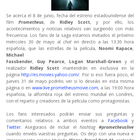
Se acerca el 8 de junio, fecha del estreno estadounidense del
film
Prometheus
, de
Ridley Scott
, y por ello, los
acontecimientos y noticias relativos van surgiendo con más
frecuencia. Los fans de la saga estamos invitados el próximo
miércoles 30 de mayo al
chat
en directo a las 13:30 hora
española, que las estrellas de la película,
Noomi Rapace
,
Michael
Fassbender
,
Guy Pearce
,
Logan Marshall-Green
y el
realizador
Ridley Scott
mantendrán en exclusiva en la
página
http://es.movies.yahoo.com/
. Por si eso fuera poco, el
jueves 31 de mayo podréis ver si lo deseáis en esta misma
página o en
www.live.prometheusmovie.com
, a las 19:00 hora
española, la alfombra roja del estreno mundial en Londres,
con el reparto y creadores de la película como protagonistas.
Los fans interesados podrán enviar sus preguntas y
comentarios relativos a ambos eventos a
Facebook
y
Twitter
. Aseguraos de incluir el
hashtag
#prometheuslive
cuando enviéis vuestras preguntas. Os dejo con una nueva e