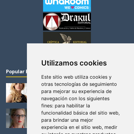
Utilizamos cookies
Popular Posts
Este sitio web utiliza cookies y
otras tecnologías de seguimiento
KATHERYN WINNICK: LA ACTRIZ MAS GUAPA DE
para mejorar su experiencia de
VIKINGOS
navegación con los siguientes
Junio 14, 2013
fines:
para habilitar la
FELICITY (EMILY BETT RICKARDS), LAS FOTOS
funcionalidad básica del sitio web
,
MAS BONITAS DE LA ALIADA DE ARROW
para brindar una mejor
Noviembre 30, 2013
experiencia en el sitio web
,
medir