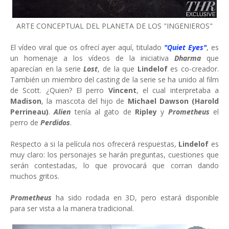
ARTE CONCEPTUAL DEL PLANETA DE LOS "INGENIEROS"
El vídeo viral que os ofrecí ayer aquí, titulado
"Quiet Eyes"
, es
un homenaje a los vídeos de la iniciativa
Dharma
que
aparecían en la serie
Lost
, de la que
Lindelof
es co-creador.
También un miembro del casting de la serie se ha unido al film
de Scott. ¿Quien? El perro
Vincent
, el cual interpretaba a
Madison
, la mascota del hijo de
Michael Dawson (Harold
Perrineau)
.
Alien
tenía al gato de
Ripley
y
Prometheus
el
perro de
Perdidos
.
Respecto a si la película nos ofrecerá respuestas,
Lindelof
es
muy claro: los personajes se harán preguntas, cuestiones que
serán contestadas, lo que provocará que corran dando
muchos gritos.
Prometheus
ha sido rodada en 3D, pero estará disponible
para ser vista a la manera tradicional.