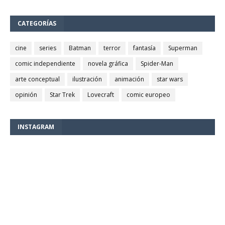
CATEGORÍAS
cine
series
Batman
terror
fantasía
Superman
comic independiente
novela gráfica
Spider-Man
arte conceptual
ilustración
animación
star wars
opinión
Star Trek
Lovecraft
comic europeo
INSTAGRAM