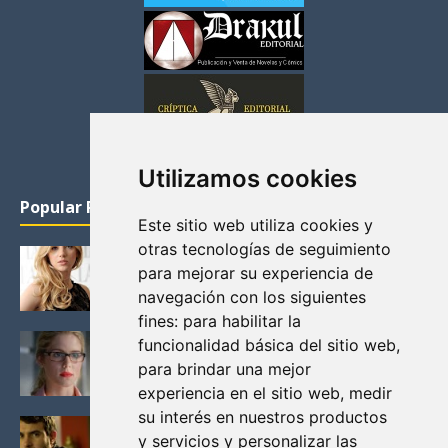
Utilizamos cookies
Popular Posts
Este sitio web utiliza cookies y
otras tecnologías de seguimiento
KATHERYN WINNICK: LA ACTRIZ MAS GUAPA DE
para mejorar su experiencia de
VIKINGOS
navegación con los siguientes
Junio 14, 2013
fines:
para habilitar la
FELICITY (EMILY BETT RICKARDS), LAS FOTOS
funcionalidad básica del sitio web
,
MAS BONITAS DE LA ALIADA DE ARROW
para brindar una mejor
Noviembre 30, 2013
experiencia en el sitio web
,
medir
su interés en nuestros productos
BLACK MIRROR: TODA TU HISTORIA. EPISODIO 3.
y servicios y personalizar las
LA CRITICA