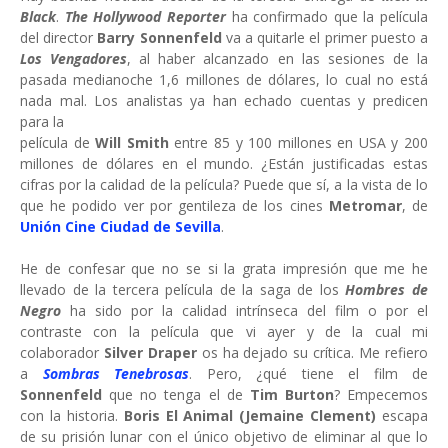
Black
.
The Hollywood Reporter
ha confirmado que la película
del director
Barry Sonnenfeld
va a quitarle el primer puesto a
Los Vengadores
, al haber alcanzado en las sesiones de la
pasada medianoche 1,6 millones de dólares, lo cual no está
nada mal. Los analistas ya han echado cuentas y predicen
para la
película de
Will Smith
entre 85 y 100 millones en USA y 200
millones de dólares en el mundo. ¿Están justificadas estas
cifras por la calidad de la película? Puede que sí, a la vista de lo
que he podido ver por gentileza de los cines
Metromar
, de
Unión Cine Ciudad
de Sevilla
.
He de confesar que no se si la grata impresión que me he
llevado de la tercera película de la saga de los
Hombres de
Negro
ha sido por la calidad intrínseca del film o por el
contraste con la película que vi ayer y de la cual mi
colaborador
Silver Draper
os ha dejado su crítica. Me refiero
a
Sombras Tenebrosas
. Pero, ¿qué tiene el film de
Sonnenfeld
que no tenga el de
Tim Burton
? Empecemos
con la historia.
Boris El Animal
(Jemaine Clement)
escapa
de su prisión lunar con el único objetivo de eliminar al que lo