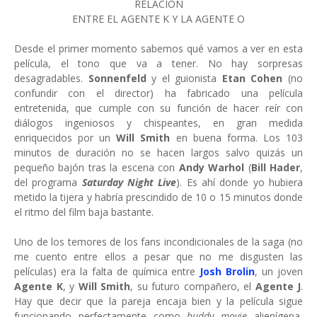
RELACIÓN
ENTRE EL AGENTE K Y LA AGENTE O
Desde el primer momento sabemos qué vamos a ver en esta
película, el tono que va a tener. No hay sorpresas
desagradables.
Sonnenfeld
y el guionista
Etan Cohen
(no
confundir con el director) ha fabricado una película
entretenida, que cumple con su función de hacer reír con
diálogos ingeniosos y chispeantes, en gran medida
enriquecidos por un
Will Smith
en buena forma. Los 103
minutos de duración no se hacen largos salvo quizás un
pequeño bajón tras la escena con
Andy Warhol
(
Bill Hader
,
del programa
Saturday Night Live
). Es ahí donde yo hubiera
metido la tijera y habría prescindido de 10 o 15 minutos donde
el ritmo del film baja bastante.
Uno de los temores de los fans incondicionales de la saga (no
me cuento entre ellos a pesar que no me disgusten las
películas) era la falta de química entre
Josh Brolin
, un joven
Agente K
, y
Will Smith
, su futuro compañero, el
Agente J
.
Hay que decir que la pareja encaja bien y la película sigue
funcionando perfectamente como
buddy movie
alienígena,