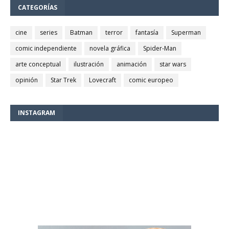
CATEGORÍAS
cine
series
Batman
terror
fantasía
Superman
comic independiente
novela gráfica
Spider-Man
arte conceptual
ilustración
animación
star wars
opinión
Star Trek
Lovecraft
comic europeo
INSTAGRAM