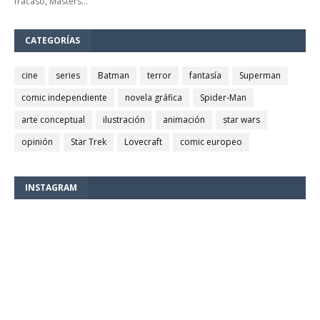
fracaso, Masters…
CATEGORÍAS
cine
series
Batman
terror
fantasía
Superman
comic independiente
novela gráfica
Spider-Man
arte conceptual
ilustración
animación
star wars
opinión
Star Trek
Lovecraft
comic europeo
INSTAGRAM