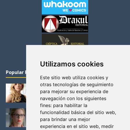
Utilizamos cookies
Popular Posts
Este sitio web utiliza cookies y
otras tecnologías de seguimiento
KATHERYN WINNICK: LA ACTRIZ MAS GUAPA DE
para mejorar su experiencia de
VIKINGOS
navegación con los siguientes
Junio 14, 2013
fines:
para habilitar la
FELICITY (EMILY BETT RICKARDS), LAS FOTOS
funcionalidad básica del sitio web
,
MAS BONITAS DE LA ALIADA DE ARROW
para brindar una mejor
Noviembre 30, 2013
experiencia en el sitio web
,
medir