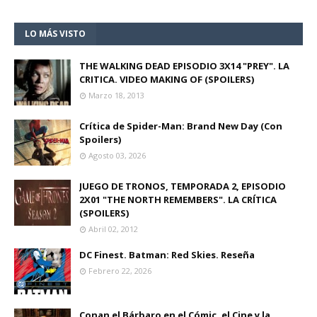
LO MÁS VISTO
THE WALKING DEAD EPISODIO 3X14 "PREY". LA
CRITICA. VIDEO MAKING OF (SPOILERS)
Marzo 18, 2013
Crítica de Spider-Man: Brand New Day (Con
Spoilers)
Agosto 03, 2026
JUEGO DE TRONOS, TEMPORADA 2, EPISODIO
2X01 "THE NORTH REMEMBERS". LA CRÍTICA
(SPOILERS)
Abril 02, 2012
DC Finest. Batman: Red Skies. Reseña
Febrero 22, 2026
Conan el Bárbaro en el Cómic, el Cine y la