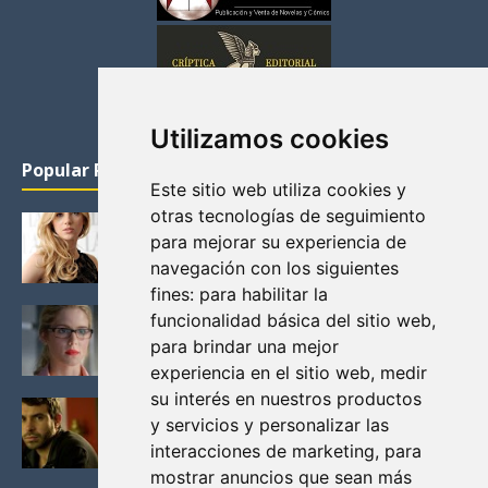
Utilizamos cookies
Popular Posts
Este sitio web utiliza cookies y
otras tecnologías de seguimiento
KATHERYN WINNICK: LA ACTRIZ MAS GUAPA DE
para mejorar su experiencia de
VIKINGOS
navegación con los siguientes
Junio 14, 2013
fines:
para habilitar la
FELICITY (EMILY BETT RICKARDS), LAS FOTOS
funcionalidad básica del sitio web
,
MAS BONITAS DE LA ALIADA DE ARROW
para brindar una mejor
Noviembre 30, 2013
experiencia en el sitio web
,
medir
su interés en nuestros productos
BLACK MIRROR: TODA TU HISTORIA. EPISODIO 3.
y servicios y personalizar las
LA CRITICA
interacciones de marketing
,
para
Mayo 17, 2012
mostrar anuncios que sean más