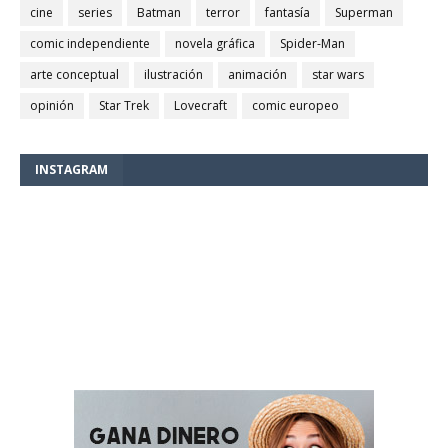
cine
series
Batman
terror
fantasía
Superman
comic independiente
novela gráfica
Spider-Man
arte conceptual
ilustración
animación
star wars
opinión
Star Trek
Lovecraft
comic europeo
INSTAGRAM