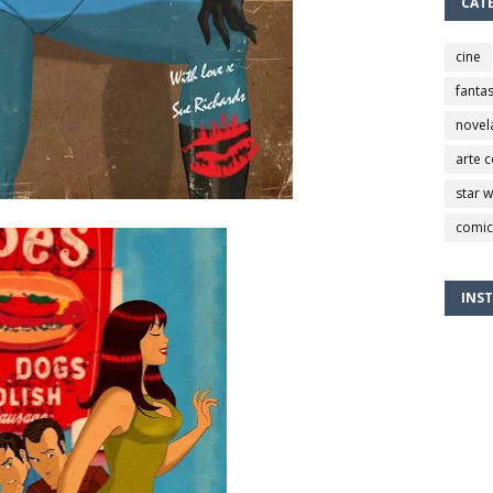
CAT
cine
fantas
novel
arte 
star 
comic
INS