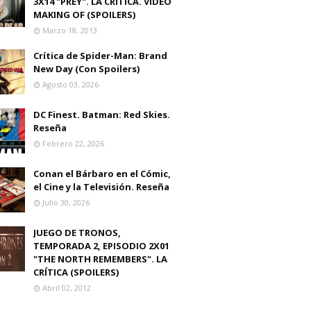
3X14 "PREY". LA CRITICA. VIDEO
MAKING OF (SPOILERS)
Marzo 18, 2013
Crítica de Spider-Man: Brand
New Day (Con Spoilers)
Agosto 03, 2026
DC Finest. Batman: Red Skies.
Reseña
Febrero 22, 2026
Conan el Bárbaro en el Cómic,
el Cine y la Televisión. Reseña
Julio 30, 2026
JUEGO DE TRONOS,
TEMPORADA 2, EPISODIO 2X01
"THE NORTH REMEMBERS". LA
CRÍTICA (SPOILERS)
Abril 02, 2012