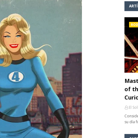
ART
ROD
Mast
of th
Curi
El So
Conside
su día 