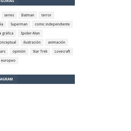
EGORÍAS
series
Batman
terror
ía
Superman
comic independiente
a gráfica
Spider-Man
conceptual
ilustración
animación
wars
opinión
Star Trek
Lovecraft
 europeo
TAGRAM