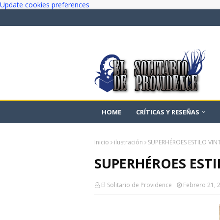
Update cookies preferences
HOME
CRÍTICAS Y RESEÑAS
Inicio
ilustración
SUPERHÉROES ESTILO VIN
SUPERHÉROES ESTI
El Solitario de Providence
Febrero 21, 