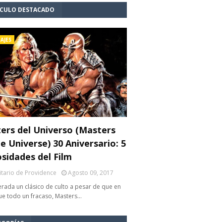
ÍCULO DESTACADO
AJES
ers del Universo (Masters
e Universe) 30 Aniversario: 5
osidades del Film
litario de Providence
Agosto 09, 2017
rada un clásico de culto a pesar de que en
fue todo un fracaso, Masters…