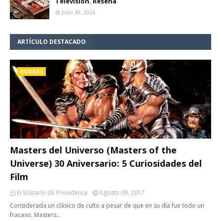
Televisión. Reseña
Julio 30, 2026
ARTÍCULO DESTACADO
RODAJES
Masters del Universo (Masters of the
Universe) 30 Aniversario: 5 Curiosidades del
Film
El Solitario de Providence
Agosto 09, 2017
Considerada un clásico de culto a pesar de que en su día fue todo un
fracaso, Masters…