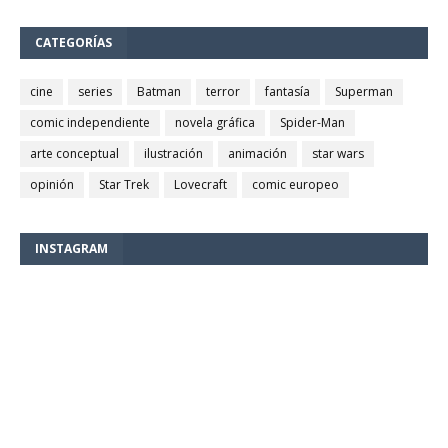
CATEGORÍAS
cine
series
Batman
terror
fantasía
Superman
comic independiente
novela gráfica
Spider-Man
arte conceptual
ilustración
animación
star wars
opinión
Star Trek
Lovecraft
comic europeo
INSTAGRAM