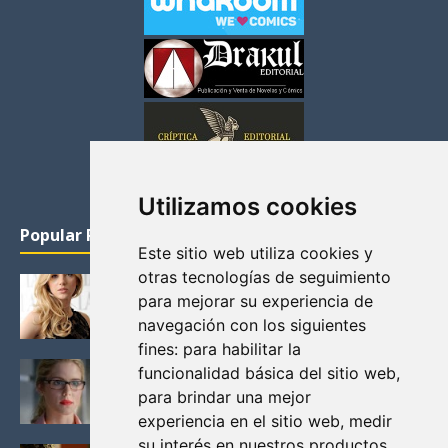
Utilizamos cookies
Popular Posts
Este sitio web utiliza cookies y
otras tecnologías de seguimiento
KATHERYN WINNICK: LA ACTRIZ MAS GUAPA DE
para mejorar su experiencia de
VIKINGOS
navegación con los siguientes
Junio 14, 2013
fines:
para habilitar la
FELICITY (EMILY BETT RICKARDS), LAS FOTOS
funcionalidad básica del sitio web
,
MAS BONITAS DE LA ALIADA DE ARROW
para brindar una mejor
Noviembre 30, 2013
experiencia en el sitio web
,
medir
su interés en nuestros productos