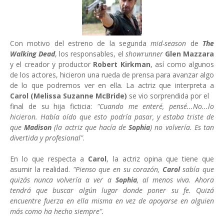
Con motivo del estreno de la segunda
mid-season
de
The
Walking Dead
, los responsables, el
showrunner
Glen Mazzara
y el creador y productor
Robert Kirkman
, así como algunos
de los actores, hicieron una rueda de prensa para avanzar algo
de lo que podremos ver en ella. La actriz que interpreta a
Carol
(Melissa Suzanne McBride)
se vio sorprendida por el
final de su hija ficticia:
"Cuando me enteré, pensé...No...lo
hicieron. Había oído que esto podría pasar, y estaba triste de
que
Madison
(la actriz que hacía de
Sophia
) no volvería. Es tan
divertida y profesional"
.
En lo que respecta a
Carol
, la actriz opina que tiene que
asumir la realidad.
"Pienso que en su corazón,
Carol
sabía que
quizás nunca volvería a ver a
Sophia
, al menos viva. Ahora
tendrá que buscar algún lugar donde poner su fe. Quizá
encuentre fuerza en ella misma en vez de apoyarse en alguien
más como ha hecho siempre".