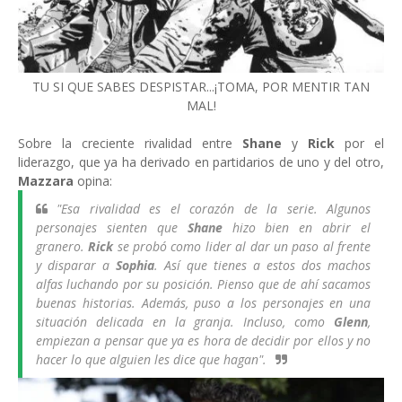
TU SI QUE SABES DESPISTAR...¡TOMA, POR MENTIR TAN
MAL!
Sobre la creciente rivalidad entre
Shane
y
Rick
por el
liderazgo, que ya ha derivado en partidarios de uno y del otro,
Mazzara
opina:
"
Esa rivalidad es el corazón de la serie. Algunos
personajes sienten que
Shane
hizo bien en abrir el
granero.
Rick
se probó como lider al dar un paso al frente
y disparar a
Sophia
. Así que tienes a estos dos machos
alfas luchando por su posición. Pienso que de ahí sacamos
buenas historias. Además, puso a los personajes en una
situación delicada en la granja. Incluso, como
Glenn
,
empiezan a pensar que ya es hora de decidir por ellos y no
hacer lo que alguien les dice que hagan".