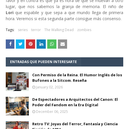
favor y en contra es que ya es hora de que se muevan a otro
lugar, que nos sabemos la granja de memoria. El niño de
Lori
que espabile y que sepa a que mundo llega de primera
hora. Veremos si esta segunda parte consigue más consenso.
Tags:
series
terror
The Walking Dead
zombies
ENTRADAS QUE PUEDEN INTERESARTE
Con Permiso de la Reina. El Humor Inglés de los
Bufones a la Sitcom. Reseña
January 02, 2026
De Espectadores a Arquitectos del Canon: El
Poder del Fandom en la Era Digital
December 06, 2025
Retro TV: Joyas del Terror, Fantasía y Ciencia