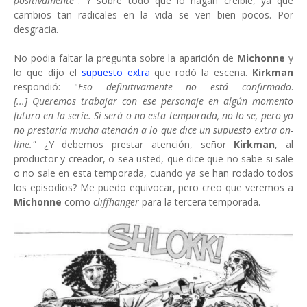
positivamente
". Y sobre todo que lo hagan creible, ya que
cambios tan radicales en la vida se ven bien pocos. Por
desgracia.
No podia faltar la pregunta sobre la aparición de
Michonne
y
lo que dijo el
supuesto extra
que rodó la escena.
Kirkman
respondió: "
Eso definitivamente no está confirmado
.
[...] Queremos trabajar con ese personaje en algún momento
futuro en la serie. Si será o no esta temporada, no lo se, pero yo
no prestaría mucha atención a lo que dice un supuesto extra on-
line."
¿Y debemos prestar atención, señor
Kirkman
, al
productor y creador, o sea usted, que dice que no sabe si sale
o no sale en esta temporada, cuando ya se han rodado todos
los episodios? Me puedo equivocar, pero creo que veremos a
Michonne
como
cliffhanger
para la tercera temporada.