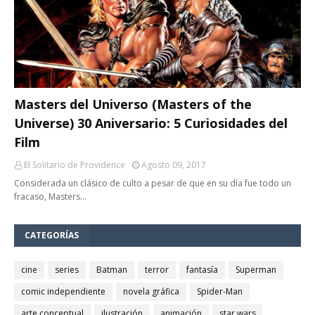
Masters del Universo (Masters of the
Universe) 30 Aniversario: 5 Curiosidades del
Film
El Solitario de Providence
Agosto 09, 2017
Considerada un clásico de culto a pesar de que en su día fue todo un
fracaso, Masters…
CATEGORÍAS
cine
series
Batman
terror
fantasía
Superman
comic independiente
novela gráfica
Spider-Man
arte conceptual
ilustración
animación
star wars