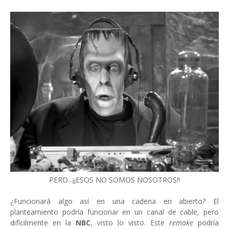
PERO...¡¡ESOS NO SOMOS NOSOTROS!!
¿Funcionará algo así en una cadena en abierto? El
planteamiento podría funcionar en un canal de cable, pero
difícilmente en la
NBC
, visto lo visto. Este
remake
podría