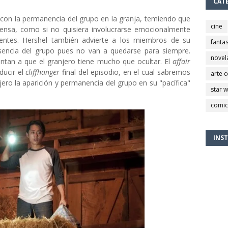
CAT
on la permanencia del grupo en la granja, temiendo que
cine
ensa, como si no quisiera involucrarse emocionalmente
entes. Hershel también advierte a los miembros de su
fantas
sencia del grupo pues no van a quedarse para siempre.
novel
tan a que el granjero tiene mucho que ocultar. El
affair
ducir el
cliffhanger
final del episodio, en el cual sabremos
arte 
ero la aparición y permanencia del grupo en su "pacífica"
star 
comic
INS