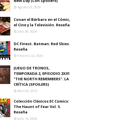
New Day (Con Spoilers)
Agosto 03, 2026
Conan el Bárbaro en el Cómic,
el Cine y la Televisión. Reseña
Julio 30, 2026
DC Finest. Batman: Red Skies.
Reseña
Febrero 22, 2026
JUEGO DE TRONOS,
TEMPORADA 2, EPISODIO 2X01
"THE NORTH REMEMBERS". LA
CRÍTICA (SPOILERS)
Abril 02, 2012
Colección Clásicos EC Comics:
The Haunt of Fear Vol. 5.
Reseña
Julio 16, 2026