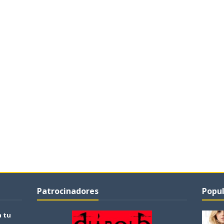
Patrocinadores
Popul
a tu