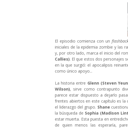
El episodio comienza con un
flashbac
iniciales de la epidemia zombie y las 
y, por otro lado, marca el inicio del r
Callies)
. El que estos dos personajes 
en la que surgió: el apocalipsis reinan
como único apoyo...
La historia entre
Glenn (Steven Yeun
Wilson)
, sirve como contrapunto div
parece estar dispuesto a dejarlo pas
frentes abiertos en este capítulo es la
el liderazgo del grupo.
Shane
cuestiona
la búsqueda de
Sophia
(Madison Lint
estar muerta. Esta puesta en entredich
de quien menos las esperaría, par