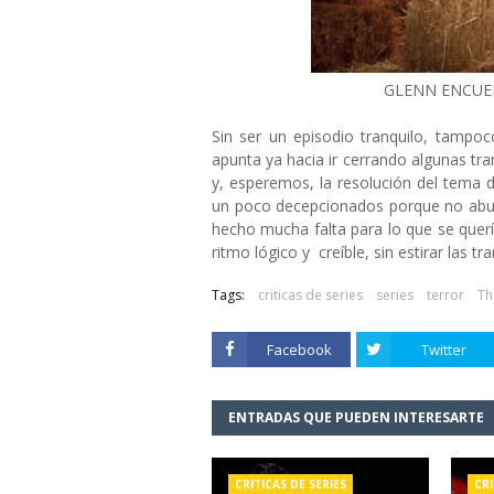
GLENN ENCUE
Sin ser un episodio tranquilo, tampo
apunta ya hacia ir cerrando algunas tr
y, esperemos, la resolución del tema 
un poco decepcionados porque no abu
hecho mucha falta para lo que se querí
ritmo lógico y creíble, sin estirar las 
Tags:
criticas de series
series
terror
Th
Facebook
Twitter
ENTRADAS QUE PUEDEN INTERESARTE
CRITICAS DE SERIES
CRI