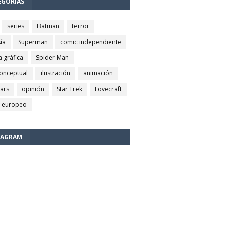
EGORÍAS
series
Batman
terror
ía
Superman
comic independiente
a gráfica
Spider-Man
conceptual
ilustración
animación
wars
opinión
Star Trek
Lovecraft
 europeo
TAGRAM