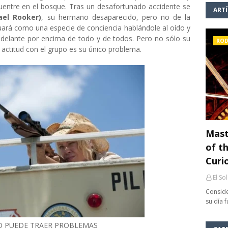
uentre en el bosque. Tras un desafortunado accidente se
ART
ael Rooker)
, su hermano desaparecido, pero no de la
ará como una especie de conciencia hablándole al oído y
adelante por encima de todo y de todos. Pero no sólo su
ROD
ctitud con el grupo es su único problema.
Mast
of th
Curi
El So
Conside
su día 
O PUEDE TRAER PROBLEMAS