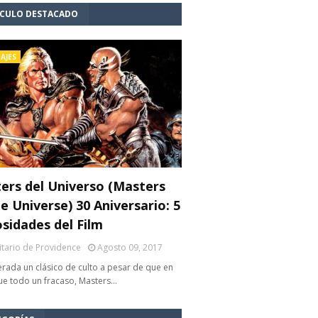
ÍCULO DESTACADO
AJES
ers del Universo (Masters
e Universe) 30 Aniversario: 5
osidades del Film
litario de Providence
Agosto 09, 2017
rada un clásico de culto a pesar de que en
fue todo un fracaso, Masters…