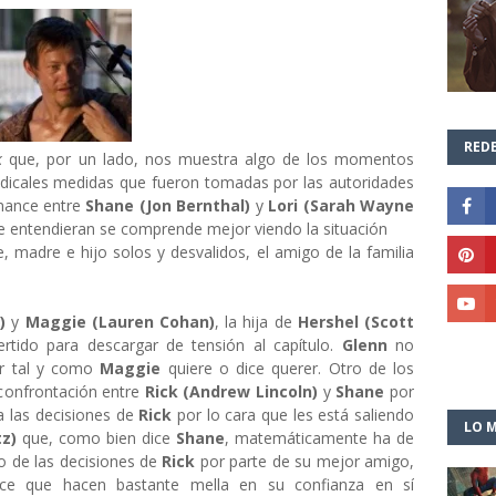
REDE
k
que, por un lado, nos muestra algo de los momentos
radicales medidas que fueron tomadas por las autoridades
omance entre
Shane
(Jon Bernthal)
y
Lori (Sarah Wayne
se entendieran se comprende mejor viendo la situación
te, madre e hijo solos y desvalidos, el amigo de la familia
)
y
Maggie (Lauren Cohan)
, la hija de
Hershel (Scott
ertido para descargar de tensión al capítulo.
Glenn
no
ar tal y como
Maggie
quiere o dice querer. Otro de los
 confrontación entre
Rick
(Andrew Lincoln)
y
Shane
por
 las decisiones de
Rick
por
lo cara que les está saliendo
LO M
z)
que, como bien dice
Shane
, matemáticamente ha de
o de las decisiones de
Rick
por parte de su mejor amigo,
ece que hacen bastante mella en su confianza en sí