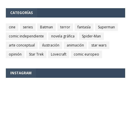
CATEGORÍAS
cine
series
Batman
terror
fantasía
Superman
comic independiente
novela gráfica
Spider-Man
arte conceptual
ilustración
animación
star wars
opinión
Star Trek
Lovecraft
comic europeo
INSTAGRAM