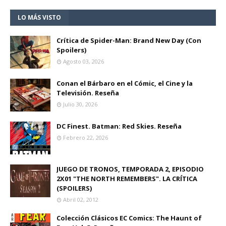
LO MÁS VISTO
Crítica de Spider-Man: Brand New Day (Con
Spoilers)
Agosto 03, 2026
Conan el Bárbaro en el Cómic, el Cine y la
Televisión. Reseña
Julio 30, 2026
DC Finest. Batman: Red Skies. Reseña
Febrero 22, 2026
JUEGO DE TRONOS, TEMPORADA 2, EPISODIO
2X01 "THE NORTH REMEMBERS". LA CRÍTICA
(SPOILERS)
Abril 02, 2012
Colección Clásicos EC Comics: The Haunt of