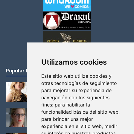
Utilizamos cookies
Popular Posts
Este sitio web utiliza cookies y
otras tecnologías de seguimiento
KATHERYN WINNICK: LA ACTRIZ MAS GUAPA DE
para mejorar su experiencia de
VIKINGOS
navegación con los siguientes
Junio 14, 2013
fines:
para habilitar la
FELICITY (EMILY BETT RICKARDS), LAS FOTOS
funcionalidad básica del sitio web
,
MAS BONITAS DE LA ALIADA DE ARROW
para brindar una mejor
Noviembre 30, 2013
experiencia en el sitio web
,
medir
su interés en nuestros productos