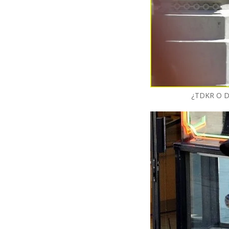
¿TDKR O 