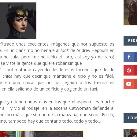
REDE
filtrado unas excelentes imágenes que por supuesto os
e. En un clarísimo homenaje al
look
de Audrey Hepburn en
a película, pero me he leído el libro, así soy yo de raro)
 viste la gente que quiere robar sin que
más fácil matarse cayendo desde esos tacones que desde
a chica hay que decir que mantiene el tipo y no es fácil,
e en una chica que no ha llegado a los treinta es
n ella saliendo de un edificio y cogiendo un taxi.
e ya tienen unos días en los que el aspecto es mucho
allí y vio el rodaje, en la escena Catwoman defiende al
 mucho más, que si muerde la manzana, que si no…En fin,
LO M
eno, tampoco hay que contarlo todo, todo y todo…