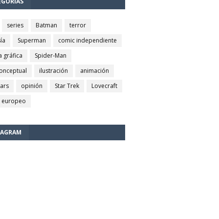
EGORÍAS
series
Batman
terror
ía
Superman
comic independiente
a gráfica
Spider-Man
conceptual
ilustración
animación
wars
opinión
Star Trek
Lovecraft
 europeo
TAGRAM