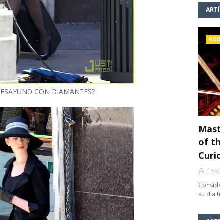
ART
ROD
DESAYUNO CON DIAMANTES?
Mast
of th
Curi
El So
Conside
su día 