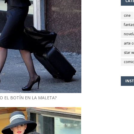
CAT
cine
fantas
novel
arte 
star 
comic
INS
O EL BOTÍN EN LA MALETA?