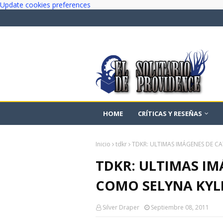
Update cookies preferences
HOME
CRÍTICAS Y RESEÑAS
Inicio
tdkr
TDKR: ULTIMAS IMÁGENES DE 
TDKR: ULTIMAS I
COMO SELYNA KYL
Silver Draper
Septiembre 08, 2011