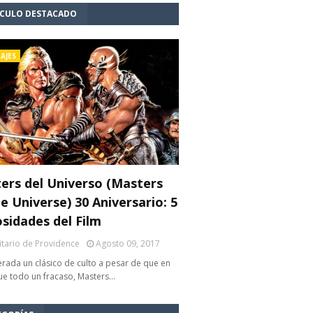
ÍCULO DESTACADO
AJES
ers del Universo (Masters
e Universe) 30 Aniversario: 5
osidades del Film
litario de Providence
Agosto 09, 2017
rada un clásico de culto a pesar de que en
fue todo un fracaso, Masters…