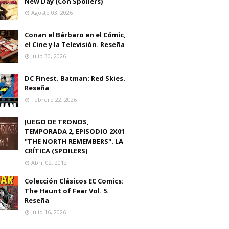
New Day (Con Spoilers)
Agosto 03, 2026
Conan el Bárbaro en el Cómic,
el Cine y la Televisión. Reseña
Julio 30, 2026
DC Finest. Batman: Red Skies.
Reseña
Febrero 22, 2026
JUEGO DE TRONOS,
TEMPORADA 2, EPISODIO 2X01
"THE NORTH REMEMBERS". LA
CRÍTICA (SPOILERS)
Abril 02, 2012
Colección Clásicos EC Comics:
The Haunt of Fear Vol. 5.
Reseña
Julio 16, 2026