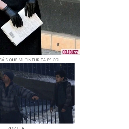
IS QUE MI CINTURITA ES CGI...
POR FEA...