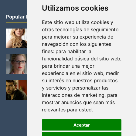
Utilizamos cookies
Popular Posts
Este sitio web utiliza cookies y
otras tecnologías de seguimiento
KATHERYN WINNICK: LA ACTRIZ MAS GUAPA DE
para mejorar su experiencia de
VIKINGOS
navegación con los siguientes
Junio 14, 2013
fines:
para habilitar la
FELICITY (EMILY BETT RICKARDS), LAS FOTOS
funcionalidad básica del sitio web
,
MAS BONITAS DE LA ALIADA DE ARROW
para brindar una mejor
Noviembre 30, 2013
experiencia en el sitio web
,
medir
su interés en nuestros productos
BLACK MIRROR: TODA TU HISTORIA. EPISODIO 3.
y servicios y personalizar las
LA CRITICA
interacciones de marketing
,
para
Mayo 17, 2012
mostrar anuncios que sean más
relevantes para usted
.
Aceptar