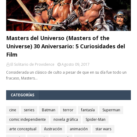
Masters del Universo (Masters of the
Universe) 30 Aniversario: 5 Curiosidades del
Film
El Solitario de Providence
Agosto 09, 2017
Considerada un clásico de culto a pesar de que en su día fue todo un
fracaso, Masters…
CATEGORÍAS
cine
series
Batman
terror
fantasía
Superman
comic independiente
novela gráfica
Spider-Man
arte conceptual
ilustración
animación
star wars