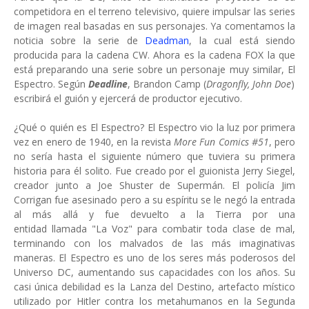
competidora en el terreno televisivo, quiere impulsar las series
de imagen real basadas en sus personajes. Ya comentamos la
noticia sobre la serie de
Deadman
, la cual está siendo
producida para la cadena CW. Ahora es la cadena FOX la que
está preparando una serie sobre un personaje muy similar, El
Espectro. Según
Deadline
, Brandon Camp (
Dragonfly, John Doe
)
escribirá el guión y ejercerá de productor ejecutivo.
¿Qué o quién es El Espectro? El Espectro vio la luz por primera
vez en enero de 1940, en la revista
More Fun Comics #51
, pero
no sería hasta el siguiente número que tuviera su primera
historia para él solito. Fue creado por el guionista Jerry Siegel,
creador junto a Joe Shuster de Supermán. El policía Jim
Corrigan fue asesinado pero a su espíritu se le negó la entrada
al más allá y fue devuelto a la Tierra por una
entidad llamada "La Voz" para combatir toda clase de mal,
terminando con los malvados de las más imaginativas
maneras. El Espectro es uno de los seres más poderosos del
Universo DC, aumentando sus capacidades con los años. Su
casi única debilidad es la Lanza del Destino, artefacto místico
utilizado por Hitler contra los metahumanos en la Segunda