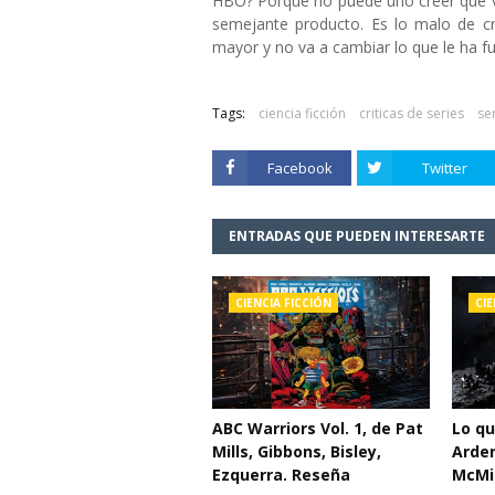
HBO? Porque no puede uno creer que vie
semejante producto. Es lo malo de cr
mayor y no va a cambiar lo que le ha f
Tags:
ciencia ficción
criticas de series
se
Facebook
Twitter
ENTRADAS QUE PUEDEN INTERESARTE
CIENCIA FICCIÓN
CIE
ABC Warriors Vol. 1, de Pat
Lo q
Mills, Gibbons, Bisley,
Arden
Ezquerra. Reseña
McMil