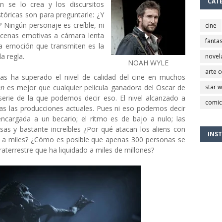
CAT
 se lo crea y los discursitos
óricas son para preguntarle: ¿Y
?
Ningún personaje es creíble, ni
cine
escenas emotivas a cámara lenta
fantas
ca emoción que transmiten es la
a regla.
novel
NOAH WYLE
arte 
sivas ha superado el nivel de calidad del cine en muchos
en
es mejor que cualquier película ganadora del Oscar de
star 
serie de la que podemos decir eso. El nivel alcanzado a
comic
odas las producciones actuales. Pues ni eso podemos decir
encargada a un becario; el ritmo es de bajo a nulo; las
as y bastante increíbles ¿Por qué atacan los aliens con
INS
o a miles? ¿Cómo es posible que apenas 300 personas se
raterrestre que ha liquidado a miles de millones?