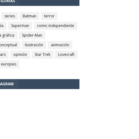
EGORÍAS
series
Batman
terror
ía
Superman
comic independiente
a gráfica
Spider-Man
conceptual
ilustración
animación
wars
opinión
Star Trek
Lovecraft
 europeo
TAGRAM