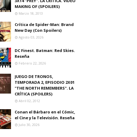
3X14 "PREY". LA CRITICA. VIDEO
MAKING OF (SPOILERS)
Marzo 18, 2013
Crítica de Spider-Man: Brand
New Day (Con Spoilers)
Agosto 03, 2026
DC Finest. Batman: Red Skies.
Reseña
Febrero 22, 2026
JUEGO DE TRONOS,
TEMPORADA 2, EPISODIO 2X01
"THE NORTH REMEMBERS". LA
CRÍTICA (SPOILERS)
Abril 02, 2012
Conan el Bárbaro en el Cómic,
el Cine y la Televisión. Reseña
Julio 30, 2026