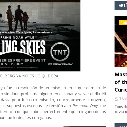
ART
ROD
Mast
IELBERG YA NO ES LO QUE ERA
of th
ya fue la resolución de un episodio en el que el malo de
Curi
o sin darle problema alguno en escapar y salvar el día. Ni
El So
odavía peor fue otro episodio, concretamente el noveno,
 Unas supuestas escenas de tensión a lo
Reservoir Dogs
fue
Conside
diferencia de que sabes perfectamente que ninguno de los
su día 
 aunque lo desees con ganas.