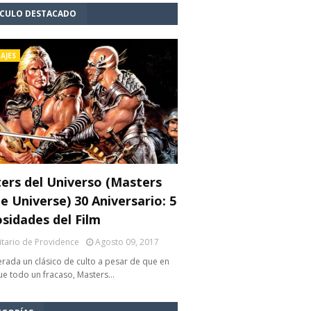
ÍCULO DESTACADO
AJES
ers del Universo (Masters
e Universe) 30 Aniversario: 5
osidades del Film
litario de Providence
Agosto 09, 2017
rada un clásico de culto a pesar de que en
fue todo un fracaso, Masters…