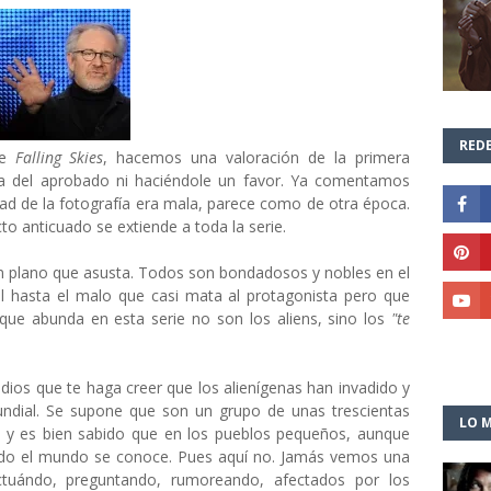
REDE
ie
Falling Skies
, hacemos una valoración de la primera
a del aprobado ni haciéndole un favor. Ya comentamos
dad de la fotografía era mala, parece como de otra época.
o anticuado se extiende a toda la serie.
un plano que asusta. Todos son bondadosos y nobles en el
l hasta el malo que casi mata al protagonista pero que
 que abunda en esta serie no son los aliens, sino los
"te
dios que te haga creer que los alienígenas han invadido y
undial. Se supone que son un grupo de unas trescientas
LO M
s y es bien sabido que en los pueblos pequeños, aunque
odo el mundo se conoce. Pues aquí no. Jamás vemos una
ractuándo, preguntando, rumoreando, afectados por los