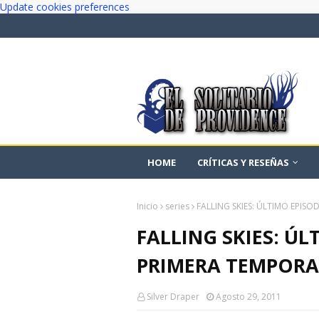
Update cookies preferences
HOME
CRÍTICAS Y RESEÑAS
Inicio
series
FALLING SKIES: ÚLTIMO EPIS
FALLING SKIES: ÚL
PRIMERA TEMPOR
Silver Draper
Agosto 29, 2011