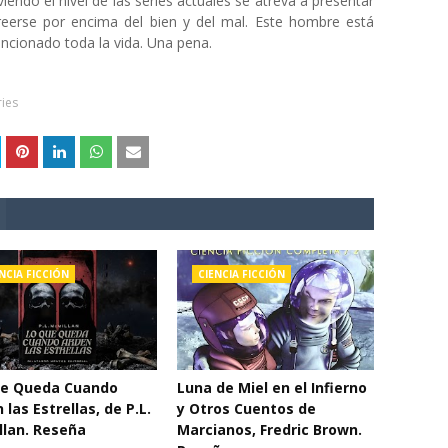
ndo el nivel de las series actuales se atreva a presentar
eerse por encima del bien y del mal. Este hombre está
uncionado toda la vida. Una pena.
ries
NCIA FICCIÓN
CIENCIA FICCIÓN
ue Queda Cuando
Luna de Miel en el Infierno
 las Estrellas, de P.L.
y Otros Cuentos de
lan. Reseña
Marcianos, Fredric Brown.